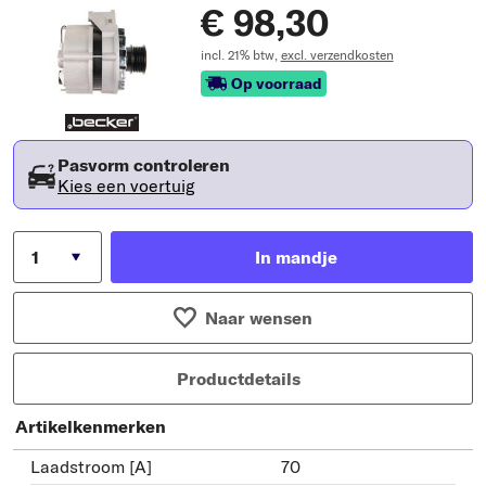
€ 98,30
incl. 21% btw,
excl. verzendkosten
Op voorraad
Pasvorm controleren
Kies een voertuig
In mandje
Naar wensen
Productdetails
Artikelkenmerken
Laadstroom [A]
70