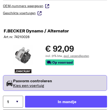
OEM-nummers weergeven
Geschikte voertuigen
F.BECKER Dynamo / Alternator
Art.nr. 74210028
€ 92,09
incl. 21% btw,
excl. verzendkosten
Op voorraad
Pasvorm controleren
Kies een voertuig
In mandje