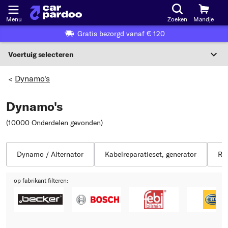
Menu
Zoeken
Mandje
Gratis bezorgd vanaf € 120
Voertuig selecteren
Voertuigselectie op KBA-nummer
Dynamo's
>
NL
Dynamo's
Voertuig selecteren
(10000 Onderdelen gevonden
)
Of
Of selecteer voertuig volgens criteria:
Dynamo / Alternator
Kabelreparatieset, generator
Rep
Selecteer fabrikant
op fabrikant filteren:
Selecteer model
Selecteer type