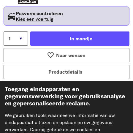
Pasvorm controleren
Kies een voertuig
In mandje
Naar wensen
Productdetails
Artikelkenmerken
Toegang eindapparaten en
gegevensverwerking voor gebruiksanalyse
Laadstroom [A]
70
en gepersonaliseerde reclame.
Uitvoering boordleiding
voor voertuigen met
12V boordspanning
We gebruiken tools waarmee we informatie van uw
Spanning (Volt)
14
eindapparaat uitlezen en opslaan en uw gegevens
verwerken. Daarbij gebruiken we cookies en
Riemschijven
Met meervoudige