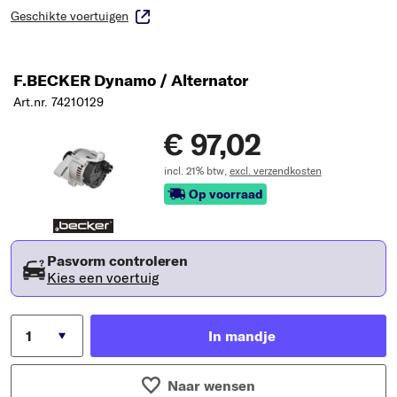
Geschikte voertuigen
F.BECKER Dynamo / Alternator
Art.nr. 74210129
€ 97,02
incl. 21% btw,
excl. verzendkosten
Op voorraad
Pasvorm controleren
Kies een voertuig
In mandje
Naar wensen