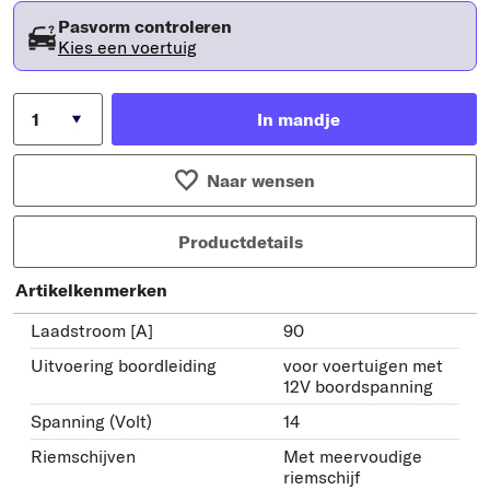
Pasvorm controleren
Kies een voertuig
In mandje
Naar wensen
Productdetails
Artikelkenmerken
Laadstroom [A]
90
Uitvoering boordleiding
voor voertuigen met
12V boordspanning
Spanning (Volt)
14
Riemschijven
Met meervoudige
riemschijf