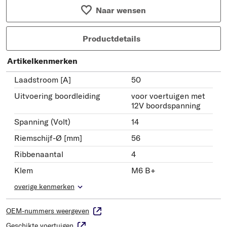
Naar wensen
Productdetails
Artikelkenmerken
Laadstroom [A]
50
Uitvoering boordleiding
voor voertuigen met
12V boordspanning
Spanning (Volt)
14
Riemschijf-Ø [mm]
56
Ribbenaantal
4
Klem
M6 B+
overige kenmerken
OEM-nummers weergeven
Geschikte voertuigen