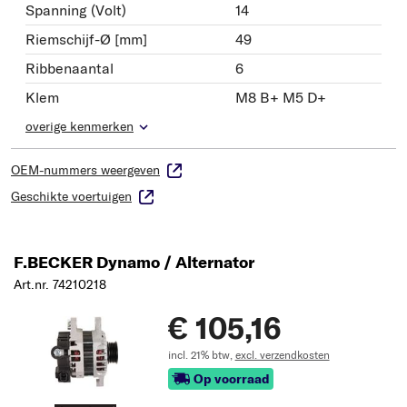
Spanning (Volt)
14
Riemschijf-Ø [mm]
49
Ribbenaantal
6
Klem
M8 B+ M5 D+
overige kenmerken
OEM-nummers weergeven
Geschikte voertuigen
F.BECKER Dynamo / Alternator
Art.nr. 74210218
€ 105,16
incl. 21% btw,
excl. verzendkosten
Op voorraad