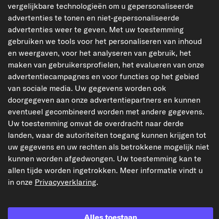
riemschijf
vergelijkbare technologieën om u gepersonaliseerde
advertenties te tonen en niet-gepersonaliseerde
Riemschijf-Ø [mm]
57
advertenties weer te geven. Met uw toestemming
Ribbenaantal
5
gebruiken we tools voor het personaliseren van inhoud
overige kenmerken
en weergaven, voor het analyseren van gebruik, het
maken van gebruikersprofielen, het evalueren van onze
OEM-nummers weergeven
advertentiecampagnes en voor functies op het gebied
van sociale media. Uw gegevens worden ook
Geschikte voertuigen
doorgegeven aan onze advertentiepartners en kunnen
eventueel gecombineerd worden met andere gegevens.
Uw toestemming omvat de overdracht naar derde
F.BECKER Dynamo / Alternator
landen, waar de autoriteiten toegang kunnen krijgen tot
Art.nr. 74210122
uw gegevens en uw rechten als betrokkene mogelijk niet
€ 103,83
kunnen worden afgedwongen. Uw toestemming kan te
allen tijde worden ingetrokken. Meer informatie vindt u
incl. 21% btw,
excl. verzendkosten
in onze
Privacyverklaring
.
Op voorraad
Alles toestaan