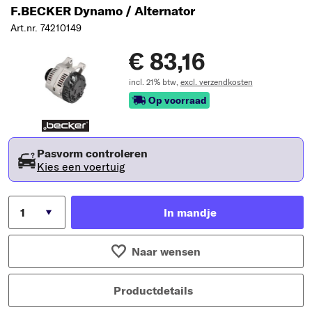
F.BECKER Dynamo / Alternator
Art.nr. 74210149
€ 83,16
incl. 21% btw,
excl. verzendkosten
Op voorraad
Pasvorm controleren
Kies een voertuig
In mandje
Naar wensen
Productdetails