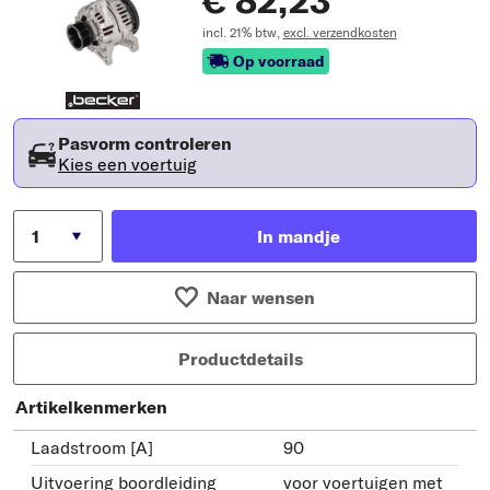
incl. 21% btw,
excl. verzendkosten
Op voorraad
Pasvorm controleren
Kies een voertuig
In mandje
Naar wensen
Productdetails
Artikelkenmerken
Laadstroom [A]
90
Uitvoering boordleiding
voor voertuigen met