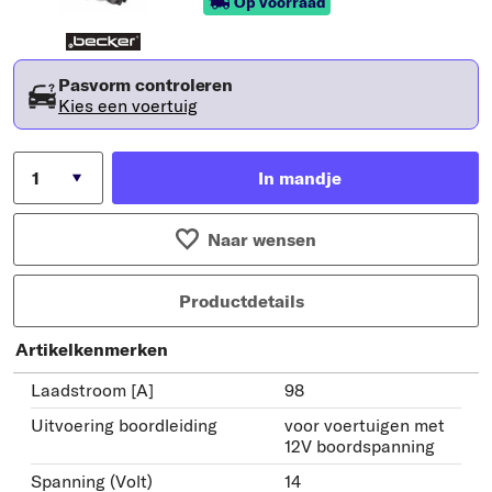
Op voorraad
Pasvorm controleren
Kies een voertuig
In mandje
Naar wensen
Productdetails
Artikelkenmerken
Laadstroom [A]
98
Uitvoering boordleiding
voor voertuigen met
12V boordspanning
Spanning (Volt)
14