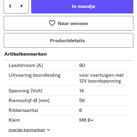
In mandje
Naar wensen
Productdetails
Artikelkenmerken
Laadstroom [A]
90
Uitvoering boordleiding
voor voertuigen met
12V boordspanning
Spanning (Volt)
14
Riemschijf-Ø [mm]
56
Ribbenaantal
6
Klem
M8 B+
overige kenmerken