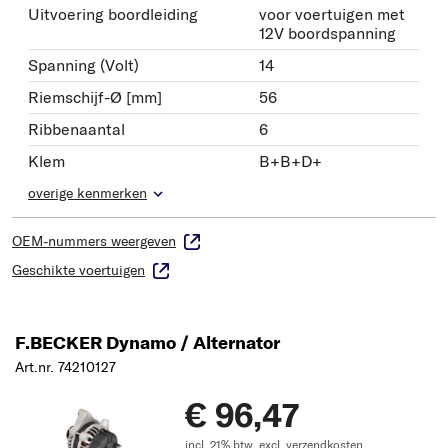
Uitvoering boordleiding
voor voertuigen met
12V boordspanning
Spanning (Volt)
14
Riemschijf-Ø [mm]
56
Ribbenaantal
6
Klem
B+B+D+
overige kenmerken
OEM-nummers weergeven
Geschikte voertuigen
F.BECKER Dynamo / Alternator
Art.nr. 74210127
€ 96,47
incl. 21% btw,
excl. verzendkosten