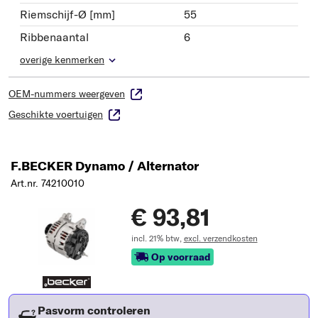
Riemschijf-Ø [mm]
55
Ribbenaantal
6
overige kenmerken
OEM-nummers weergeven
Geschikte voertuigen
F.BECKER Dynamo / Alternator
Art.nr. 74210010
€ 93,81
incl. 21% btw,
excl. verzendkosten
Op voorraad
Pasvorm controleren