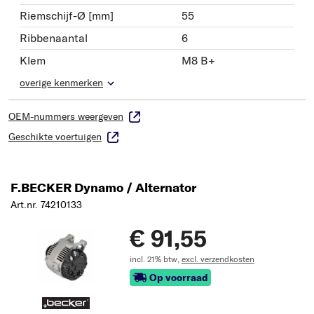
Riemschijf-Ø [mm]
55
Ribbenaantal
6
Klem
M8 B+
overige kenmerken
OEM-nummers weergeven
Geschikte voertuigen
F.BECKER Dynamo / Alternator
Art.nr. 74210133
€ 91,55
incl. 21% btw,
excl. verzendkosten
Op voorraad