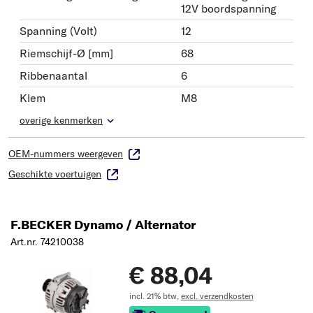
12V boordspanning
Spanning (Volt)
12
Riemschijf-Ø [mm]
68
Ribbenaantal
6
Klem
M8
overige kenmerken
OEM-nummers weergeven
Geschikte voertuigen
F.BECKER Dynamo / Alternator
Art.nr. 74210038
€ 88,04
incl. 21% btw,
excl. verzendkosten