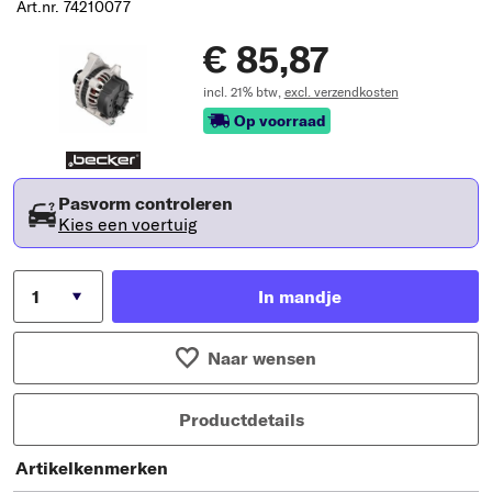
Art.nr. 74210077
€ 85,87
incl. 21% btw,
excl. verzendkosten
Op voorraad
Pasvorm controleren
Kies een voertuig
In mandje
Naar wensen
Productdetails
Artikelkenmerken