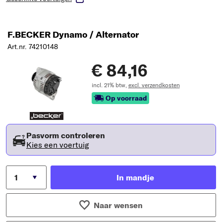
F.BECKER Dynamo / Alternator
Art.nr. 74210148
€ 84,16
incl. 21% btw,
excl. verzendkosten
Op voorraad
Pasvorm controleren
Kies een voertuig
In mandje
Naar wensen