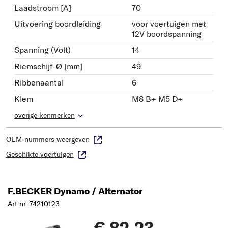
Laadstroom [A]
70
Uitvoering boordleiding
voor voertuigen met
12V boordspanning
Spanning (Volt)
14
Riemschijf-Ø [mm]
49
Ribbenaantal
6
Klem
M8 B+ M5 D+
overige kenmerken
OEM-nummers weergeven
Geschikte voertuigen
F.BECKER Dynamo / Alternator
Art.nr. 74210123
€ 82,23