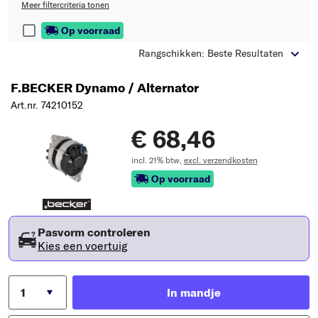
Meer filtercriteria tonen
Op voorraad
Rangschikken: Beste Resultaten
F.BECKER Dynamo / Alternator
Art.nr. 74210152
€ 68,46
incl. 21% btw,
excl. verzendkosten
Op voorraad
Pasvorm controleren
Kies een voertuig
In mandje