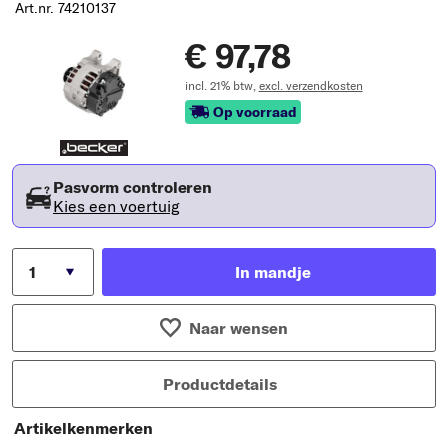
Art.nr. 74210137
€ 97,78
incl. 21% btw,
excl. verzendkosten
Op voorraad
Pasvorm controleren
Kies een voertuig
In mandje
Naar wensen
Productdetails
Artikelkenmerken