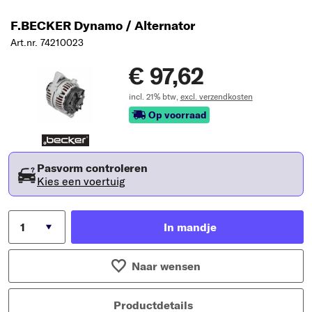
F.BECKER Dynamo / Alternator
Art.nr. 74210023
€ 97,62
incl. 21% btw,
excl. verzendkosten
Op voorraad
Pasvorm controleren
Kies een voertuig
In mandje
Naar wensen
Productdetails