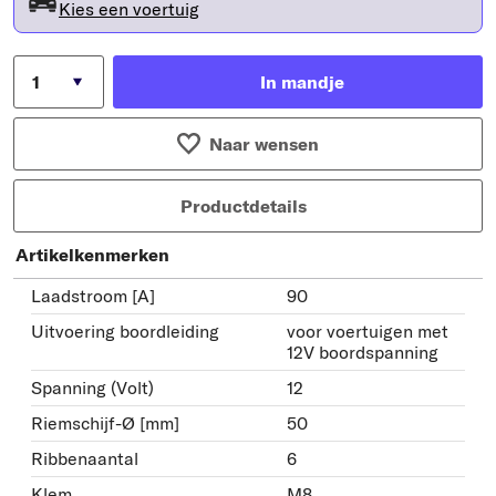
Kies een voertuig
In mandje
Naar wensen
Productdetails
Artikelkenmerken
Laadstroom [A]
90
Uitvoering boordleiding
voor voertuigen met
12V boordspanning
Spanning (Volt)
12
Riemschijf-Ø [mm]
50
Ribbenaantal
6
Klem
M8