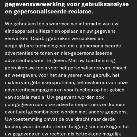
gegevensverwerking voor gebruiksanalyse
en gepersonaliseerde reclame.
Betaling vooraf
We gebruiken tools waarmee we informatie van uw
eindapparaat uitlezen en opslaan en uw gegevens
Onze verzendpartner
verwerken. Daarbij gebruiken we cookies en
vergelijkbare technologieën om u gepersonaliseerde
advertenties te tonen en niet-gepersonaliseerde
advertenties weer te geven. Met uw toestemming
gebruiken we tools voor het personaliseren van inhoud
kfzteile24.de
kfzteile24.at
carpardoo.fr
en weergaven, voor het analyseren van gebruik, het
carpardoo.dk
maken van gebruikersprofielen, het evalueren van onze
advertentiecampagnes en voor functies op het gebied
van sociale media. Uw gegevens worden ook
doorgegeven aan onze advertentiepartners en kunnen
De hier gepresenteerde gegevens, met name de volledige database, mogen niet
eventueel gecombineerd worden met andere gegevens.
worden gereproduceerd. Het is ten strengste verboden de gegevens en de
database te reproduceren en te verspreiden zonder voorafgaande toestemming
Uw toestemming omvat de overdracht naar derde
van TecAlliance en/of derden bij dergelijke activiteiten te betrekken. Elk
landen, waar de autoriteiten toegang kunnen krijgen tot
ongeoorloofd gebruik van de inhoud vormt een inbreuk op het auteursrecht en
kan leiden tot juridische stappen.
uw gegevens en uw rechten als betrokkene mogelijk