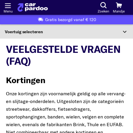
Menu
Zoeken
Mandje
Gratis bezorgd vanaf € 120
Voertuig selecteren
Voertuigselectie op KBA-nummer
VEELGESTELDE VRAGEN
NL
(FAQ)
Voertuig selecteren
Kortingen
Of
Of selecteer voertuig volgens criteria:
Onze kortingen zijn voornamelijk geldig op alle vervang-
Selecteer fabrikant
en slijtage-onderdelen. Uitgesloten zijn de categorieën
streetwear, dakkoffers, fietsendragers,
Selecteer model
sportophangingen, banden, wielen, velgen en complete
wielen, evenals de fabrikanten Brink, Thule en EUFAB.
Selecteer type
Niet combineerbaar met andere kortingen en