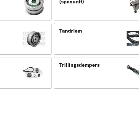
(spanunit)
Tandriem
Trillingsdempers