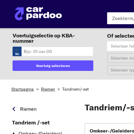
Voertuigselectie op KBA-
Of selectee
nummer
Selecteer fa
NL
Selecteer m
Voertuig selecteren
Selecteer ty
Startpagina
>
Riemen
>
Tandriem/-set
Tandriem/-s
Riemen
Tandriem /-set
Omkeer-/Geleidero
Omkeer-/Geleiderol