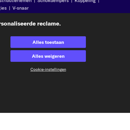
stributieriemen
|
Schokdempers
|
Koppeling
|
ies
|
V-snaar
sonaliseerde reclame.
Geaccepteerde betaalmethodes
Alles toestaan
Alles weigeren
Betaling vooraf
Cookie-instellingen
Onze verzendpartner
kfzteile24.at
carpardoo.fr
carpardoo.dk