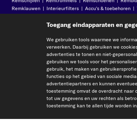
Remschijven
|
Remtrommels
|
Remschoenen
|
Rembl
Remklauwen
|
Interieurfilters
|
Accu's & toebehoren
|
Toegang eindapparaten en gege
Meer van carpardoo
Help & Su
We gebruiken tools waarmee we informat
Over ons
Neem conta
verwerken. Daarbij gebruiken we cookies
Corporate Website
Veelgesteld
advertenties te tonen en niet-geperson
gebruiken we tools voor het personalise
Affiliate programma
Betalingen
gebruik, het maken van gebruikersprofi
Magazine
Verzenden
functies op het gebied van sociale med
Retouren & 
advertentiepartners en kunnen eventue
Statiegeld a
toestemming omvat de overdracht naar d
tot uw gegevens en uw rechten als bet
toestemming kan te allen tijde worden i