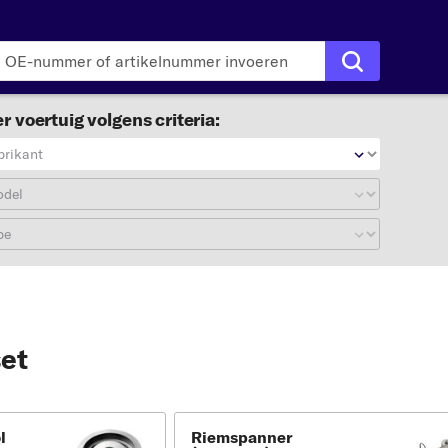
r voertuig volgens criteria:
brikant
odel
pe
et
l
Riemspanner