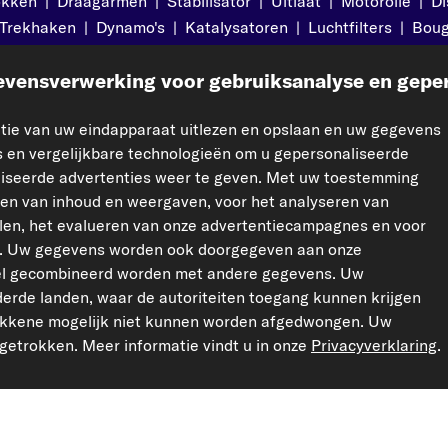
okken
|
Draagarmen
|
Stabilisator
|
Uitlaat
|
Motorolie
|
Di
Trekhaken
|
Dynamo's
|
Katalysatoren
|
Luchtfilters
|
Boug
vensverwerking voor gebruiksanalyse en geper
pport
Wettelijk
ie van uw eindapparaat uitlezen en opslaan en uw gegevens
ct op
Impressum
 en vergelijkbare technologieën om u gepersonaliseerde
e vragen
Privacybeleid
aliseerde advertenties weer te geven. Met uw toestemming
ren van inhoud en weergaven, voor het analyseren van
Algemene voorwaarden
elen, het evalueren van onze advertentiecampagnes en voor
Retourrecht
ia. Uw gegevens worden ook doorgegeven aan onze
Garantie
Cookie-instellingen
el gecombineerd worden met andere gegevens. Uw
rtikelen
erde landen, waar de autoriteiten toegang kunnen krijgen
rokkene mogelijk niet kunnen worden afgedwongen. Uw
ngetrokken. Meer informatie vindt u in onze
Privacyverklaring
.
kfzteile24.de