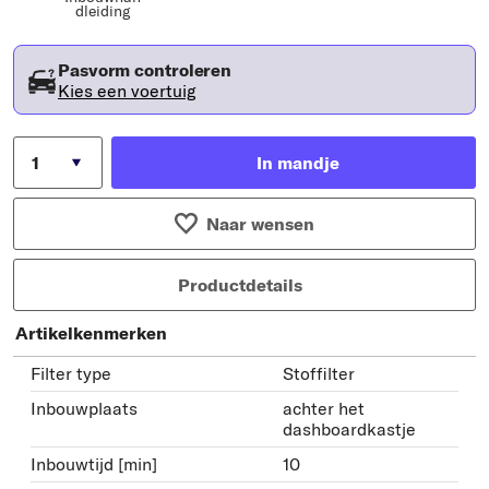
dleiding
Pasvorm controleren
Kies een voertuig
In mandje
Naar wensen
Productdetails
Artikelkenmerken
Filter type
Stoffilter
Inbouwplaats
achter het
dashboardkastje
Inbouwtijd [min]
10