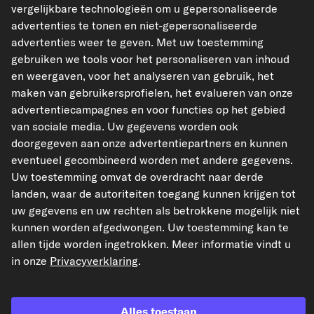
rt.nr.)
vergelijkbare technologieën om u gepersonaliseerde
advertenties te tonen en niet-gepersonaliseerde
Inbouwplaats
onder het
advertenties weer te geven. Met uw toestemming
dashboardkastje
gebruiken we tools voor het personaliseren van inhoud
Inbouwtijd [min]
12
en weergaven, voor het analyseren van gebruik, het
Lengte (mm)
215
maken van gebruikersprofielen, het evalueren van onze
advertentiecampagnes en voor functies op het gebied
overige kenmerken
van sociale media. Uw gegevens worden ook
doorgegeven aan onze advertentiepartners en kunnen
OEM-nummers weergeven
eventueel gecombineerd worden met andere gegevens.
Geschikte voertuigen
Uw toestemming omvat de overdracht naar derde
landen, waar de autoriteiten toegang kunnen krijgen tot
uw gegevens en uw rechten als betrokkene mogelijk niet
MANN-FILTER Interieurfilter
kunnen worden afgedwongen. Uw toestemming kan te
Art.nr. CU 3554
allen tijde worden ingetrokken. Meer informatie vindt u
€ 10,04
in onze
Privacyverklaring
.
incl. 21% btw,
excl. verzendkosten
Op voorraad
Alles toestaan