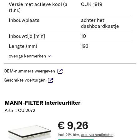
Versie met actieve kool (a
CUK 1919
rt.nr.)
Inbouwplaats
achter het
dashboardkastje
Inbouwtijd [min]
10
Lengte (mm)
193
overige kenmerken
OEM-nummers weergeven
Geschikte voertuigen
MANN-FILTER Interieurfilter
Art.nr. CU 2672
€ 9,26
incl. 21% btw,
excl. verzendkosten