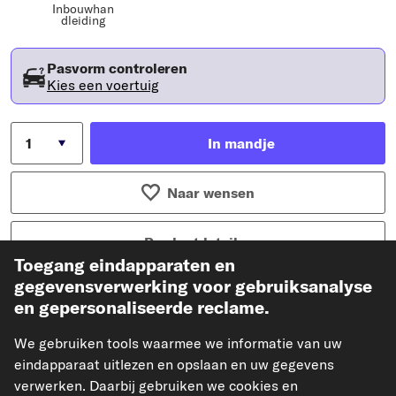
Inbouwhan
dleiding
Pasvorm controleren
Kies een voertuig
In mandje
Naar wensen
Productdetails
Toegang eindapparaten en
Artikelkenmerken
gegevensverwerking voor gebruiksanalyse
en gepersonaliseerde reclame.
Filter type
Stoffilter
Ultra efficiënte versie me
FP 2939
We gebruiken tools waarmee we informatie van uw
t actieve kool (art.nr.)
eindapparaat uitlezen en opslaan en uw gegevens
verwerken. Daarbij gebruiken we cookies en
Versie met actieve kool (a
CUK 2939