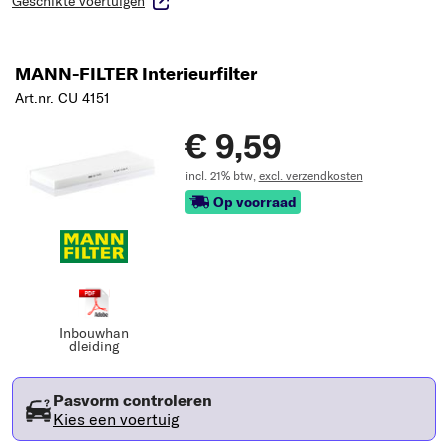
Geschikte voertuigen
MANN-FILTER Interieurfilter
Art.nr. CU 4151
€ 9,59
incl. 21% btw,
excl. verzendkosten
Op voorraad
Inbouwhan
dleiding
Pasvorm controleren
Kies een voertuig