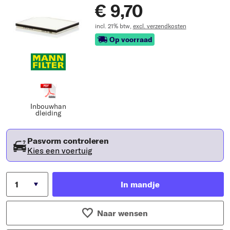
€ 9,70
incl. 21% btw,
excl. verzendkosten
Op voorraad
Inbouwhan
dleiding
Pasvorm controleren
Kies een voertuig
In mandje
Naar wensen