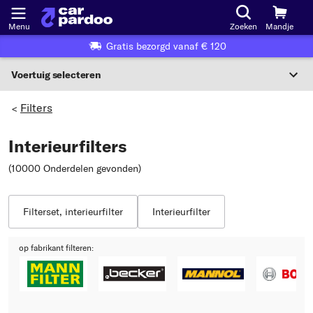
Menu
Zoeken
Mandje
Gratis bezorgd vanaf € 120
Voertuig selecteren
Voertuigselectie op KBA-nummer
Filters
>
NL
Interieurfilters
Voertuig selecteren
(10000 Onderdelen gevonden
)
Of
Of selecteer voertuig volgens criteria:
Filterset, interieurfilter
Interieurfilter
Selecteer fabrikant
op fabrikant filteren:
Selecteer model
Selecteer type