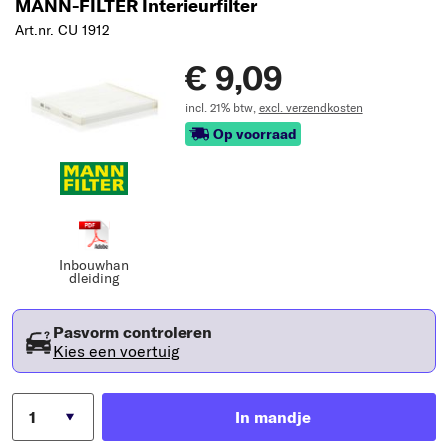
MANN-FILTER Interieurfilter
Art.nr. CU 1912
€ 9,09
incl. 21% btw,
excl. verzendkosten
Op voorraad
Inbouwhan
dleiding
Pasvorm controleren
Kies een voertuig
In mandje