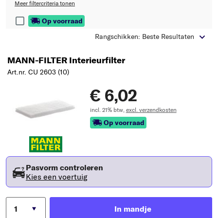
Meer filtercriteria tonen
Op voorraad
Rangschikken: Beste Resultaten
MANN-FILTER Interieurfilter
Art.nr. CU 2603 (10)
€ 6,02
incl. 21% btw,
excl. verzendkosten
Op voorraad
Pasvorm controleren
Kies een voertuig
In mandje