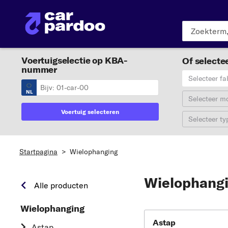
Voertuigselectie op KBA-
Of selectee
nummer
Selecteer fa
NL
Selecteer m
Voertuig selecteren
Selecteer ty
Startpagina
>
Wielophanging
Wielophang
Alle producten
Wielophanging
Astap
Astap