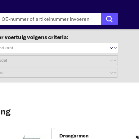
r voertuig volgens criteria:
brikant
odel
pe
ing
Draagarmen