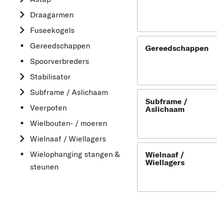
Draagarmen
Fuseekogels
Gereedschappen
Gereedschappen
Spoorverbreders
Stabilisator
Subframe / Aslichaam
Subframe /
Veerpoten
Aslichaam
Wielbouten- / moeren
Wielnaaf / Wiellagers
Wielophanging stangen &
Wielnaaf /
Wiellagers
steunen