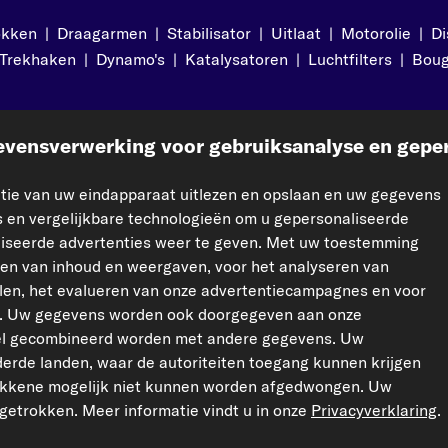
okken
|
Draagarmen
|
Stabilisator
|
Uitlaat
|
Motorolie
|
Di
Trekhaken
|
Dynamo's
|
Katalysatoren
|
Luchtfilters
|
Boug
pport
Wettelijk
vensverwerking voor gebruiksanalyse en geper
ct op
Impressum
ie van uw eindapparaat uitlezen en opslaan en uw gegevens
e vragen
Privacybeleid
 en vergelijkbare technologieën om u gepersonaliseerde
Algemene voorwaarden
aliseerde advertenties weer te geven. Met uw toestemming
ren van inhoud en weergaven, voor het analyseren van
Retourrecht
elen, het evalueren van onze advertentiecampagnes en voor
Garantie
Cookie-instellingen
ia. Uw gegevens worden ook doorgegeven aan onze
rtikelen
el gecombineerd worden met andere gegevens. Uw
erde landen, waar de autoriteiten toegang kunnen krijgen
rokkene mogelijk niet kunnen worden afgedwongen. Uw
ngetrokken. Meer informatie vindt u in onze
Privacyverklaring
.