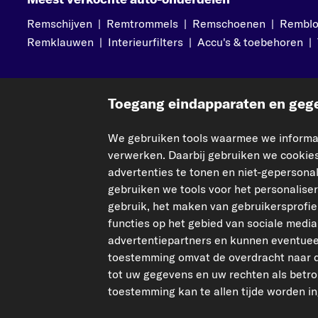
Remschijven
|
Remtrommels
|
Remschoenen
|
Rembl
Remklauwen
|
Interieurfilters
|
Accu's & toebehoren
|
Meer van carpardoo
Help & Su
Toegang eindapparaten en gege
Over ons
Neem conta
We gebruiken tools waarmee we informat
Corporate Website
Veelgesteld
verwerken. Daarbij gebruiken we cookies
Affiliate programma
Betalingen
advertenties te tonen en niet-geperson
gebruiken we tools voor het personalise
Magazine
Verzenden
gebruik, het maken van gebruikersprofi
Retouren & 
functies op het gebied van sociale med
Statiegeld a
advertentiepartners en kunnen eventue
toestemming omvat de overdracht naar d
tot uw gegevens en uw rechten als bet
toestemming kan te allen tijde worden i