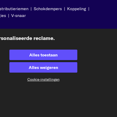
stributieriemen
|
Schokdempers
|
Koppeling
|
ies
|
V-snaar
Geaccepteerde betaalmethodes
sonaliseerde reclame.
Alles toestaan
Alles weigeren
Betaling vooraf
Cookie-instellingen
Onze verzendpartner