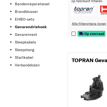
op fabrikant filteren:
Bandenreparatieset
Brandblusser
EHBO-sets
Alle filtercriteria tonen
Gevarendriehoek
Op voorraad
Gevarenvest
Sleepkabels
Sleepstang
Startkabel
TOPRAN Geva
Verbanddozen