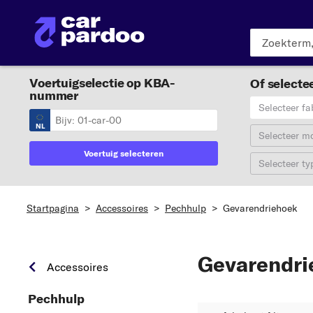
Voertuigselectie op KBA-
Of selectee
nummer
Selecteer fa
NL
Selecteer m
Voertuig selecteren
Selecteer ty
Startpagina
>
Accessoires
>
Pechhulp
>
Gevarendriehoek
Gevarendri
Accessoires
Pechhulp