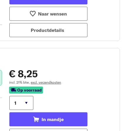
Naar wensen
Productdetails
€ 8,25
incl. 21% btw,
excl. verzendkosten
Op voorraad
In mandje