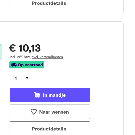
Productdetails
€ 10,13
incl. 21% btw,
excl. verzendkosten
Op voorraad
In mandje
Naar wensen
Productdetails