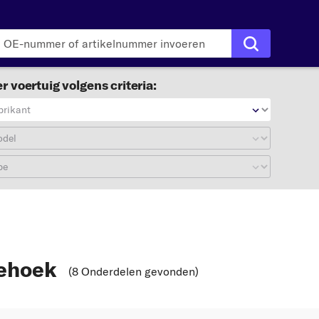
r voertuig volgens criteria:
brikant
odel
pe
ehoek
(8 Onderdelen gevonden
)