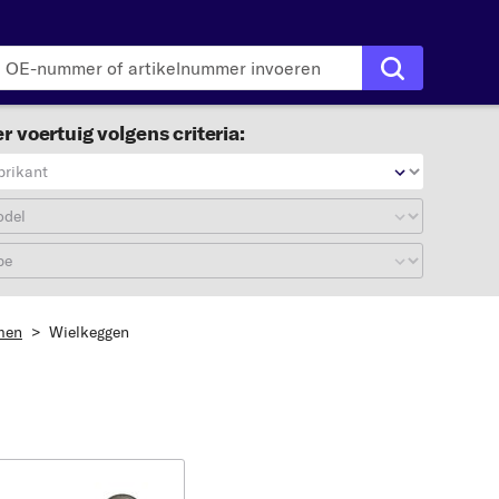
r voertuig volgens criteria:
brikant
odel
pe
men
>
Wielkeggen