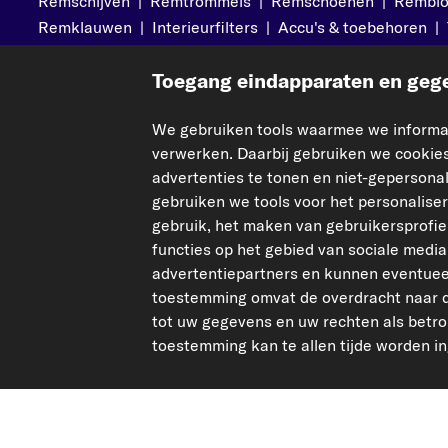
Remschijven
|
Remtrommels
|
Remschoenen
|
Rembl
Remklauwen
|
Interieurfilters
|
Accu's & toebehoren
|
Toegang eindapparaten en gege
Meer van carpardoo
Help & Su
We gebruiken tools waarmee we informat
Over ons
Neem conta
verwerken. Daarbij gebruiken we cookies
Corporate Website
Veelgesteld
advertenties te tonen en niet-geperson
gebruiken we tools voor het personalise
Affiliate programma
Betalingen
gebruik, het maken van gebruikersprofi
Magazine
Verzenden
functies op het gebied van sociale med
Retouren & 
advertentiepartners en kunnen eventue
Statiegeld a
toestemming omvat de overdracht naar d
tot uw gegevens en uw rechten als bet
toestemming kan te allen tijde worden i