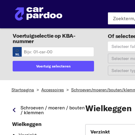
Voertuigselectie op KBA-
Of selectee
nummer
Selecteer fa
NL
Selecteer m
Voertuig selecteren
Selecteer ty
Startpagina
>
Accessoires
>
Schroeven/moeren/bouten/klem
Wielkeggen
Schroeven / moeren / bouten
/ klemmen
Wielkeggen
Verzinkt