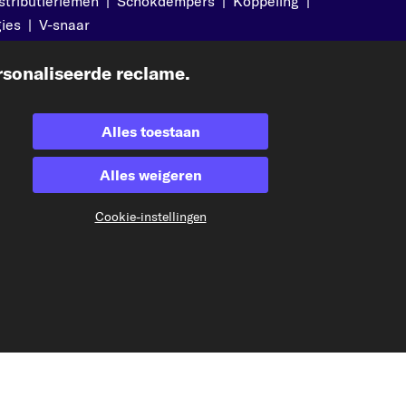
stributieriemen
|
Schokdempers
|
Koppeling
|
ies
|
V-snaar
sonaliseerde reclame.
Geaccepteerde betaalmethodes
Alles toestaan
Alles weigeren
Betaling vooraf
Cookie-instellingen
Onze verzendpartner
kfzteile24.at
carpardoo.fr
carpardoo.dk