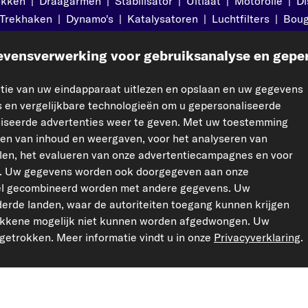
okken
|
Draagarmen
|
Stabilisator
|
Uitlaat
|
Motorolie
|
Di
Trekhaken
|
Dynamo's
|
Katalysatoren
|
Luchtfilters
|
Boug
vensverwerking voor gebruiksanalyse en geper
pport
Wettelijk
ie van uw eindapparaat uitlezen en opslaan en uw gegevens
ct op
Impressum
 en vergelijkbare technologieën om u gepersonaliseerde
e vragen
Privacybeleid
aliseerde advertenties weer te geven. Met uw toestemming
ren van inhoud en weergaven, voor het analyseren van
Algemene voorwaarden
elen, het evalueren van onze advertentiecampagnes en voor
Retourrecht
ia. Uw gegevens worden ook doorgegeven aan onze
Garantie
Cookie-instellingen
el gecombineerd worden met andere gegevens. Uw
rtikelen
erde landen, waar de autoriteiten toegang kunnen krijgen
rokkene mogelijk niet kunnen worden afgedwongen. Uw
ngetrokken. Meer informatie vindt u in onze
Privacyverklaring
.
kfzteile24.de