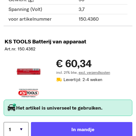
Spanning (Volt)
3,7
voor artikelnummer
150.4360
KS TOOLS Batterij van apparaat
Art.nr. 150.4362
€ 60,34
incl. 21% btw,
excl. verzendkosten
Levertijd: 2-4 weken
Het artikel is universeel te gebruiken.
In mandje