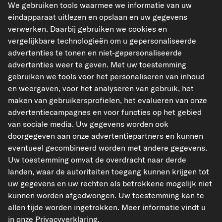
We gebruiken tools waarmee we informatie van uw
eindapparaat uitlezen en opslaan en uw gegevens
verwerken. Daarbij gebruiken we cookies en
vergelijkbare technologieën om u gepersonaliseerde
advertenties te tonen en niet-gepersonaliseerde
kfzteile24.de
kfzteile24.at
carpardoo.fr
advertenties weer te geven. Met uw toestemming
carpardoo.dk
gebruiken we tools voor het personaliseren van inhoud
en weergaven, voor het analyseren van gebruik, het
maken van gebruikersprofielen, het evalueren van onze
advertentiecampagnes en voor functies op het gebied
De hier gepresenteerde gegevens, met name de volledige database, mogen niet
van sociale media. Uw gegevens worden ook
worden gereproduceerd. Het is ten strengste verboden de gegevens en de
doorgegeven aan onze advertentiepartners en kunnen
database te reproduceren en te verspreiden zonder voorafgaande toestemming
van TecAlliance en/of derden bij dergelijke activiteiten te betrekken. Elk
eventueel gecombineerd worden met andere gegevens.
ongeoorloofd gebruik van de inhoud vormt een inbreuk op het auteursrecht en
Uw toestemming omvat de overdracht naar derde
kan leiden tot juridische stappen.
landen, waar de autoriteiten toegang kunnen krijgen tot
uw gegevens en uw rechten als betrokkene mogelijk niet
Contract herroepen
kunnen worden afgedwongen. Uw toestemming kan te
allen tijde worden ingetrokken. Meer informatie vindt u
© 2026 kfzteile24 GmbH - Alle rechten voorbehouden.
in onze
Privacyverklaring
.