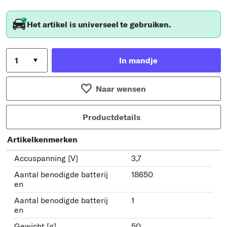
Het artikel is universeel te gebruiken.
In mandje
Naar wensen
Productdetails
Artikelkenmerken
Accuspanning [V]
3,7
Aantal benodigde batterij
18650
en
Aantal benodigde batterij
1
en
Gewicht [g]
50