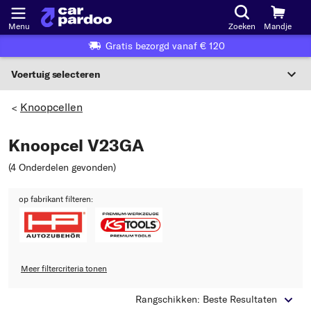
Menu
Zoeken
Mandje
Gratis bezorgd vanaf € 120
Voertuig selecteren
Voertuigselectie op KBA-nummer
Knoopcellen
>
NL
Knoopcel V23GA
Voertuig selecteren
(4 Onderdelen gevonden
)
Of
op fabrikant filteren:
Of selecteer voertuig volgens criteria:
Selecteer fabrikant
Selecteer model
Meer filtercriteria tonen
Rangschikken: Beste Resultaten
Selecteer type