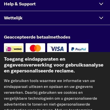
Help & Support
Wettelijk
Geaccepteerde betaalmethodes
Toegang eindapparaten en
gegevensverwerking voor gebruiksanalyse
Betaling vooraf
en gepersonaliseerde reclame.
Onze verzendpartner
We gebruiken tools waarmee we informatie van uw
eindapparaat uitlezen en opslaan en uw gegevens
verwerken. Daarbij gebruiken we cookies en
vergelijkbare technologieën om u gepersonaliseerde
advertenties te tonen en niet-gepersonaliseerde
kfzteile24.de
kfzteile24.at
carpardoo.fr