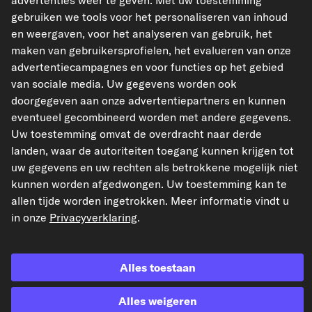
advertenties weer te geven. Met uw toestemming
carpardoo.dk
gebruiken we tools voor het personaliseren van inhoud
en weergaven, voor het analyseren van gebruik, het
maken van gebruikersprofielen, het evalueren van onze
advertentiecampagnes en voor functies op het gebied
De hier gepresenteerde gegevens, met name de volledige database, mogen niet
van sociale media. Uw gegevens worden ook
worden gereproduceerd. Het is ten strengste verboden de gegevens en de
doorgegeven aan onze advertentiepartners en kunnen
database te reproduceren en te verspreiden zonder voorafgaande toestemming
van TecAlliance en/of derden bij dergelijke activiteiten te betrekken. Elk
eventueel gecombineerd worden met andere gegevens.
ongeoorloofd gebruik van de inhoud vormt een inbreuk op het auteursrecht en
Uw toestemming omvat de overdracht naar derde
kan leiden tot juridische stappen.
landen, waar de autoriteiten toegang kunnen krijgen tot
Contract herroepen
uw gegevens en uw rechten als betrokkene mogelijk niet
kunnen worden afgedwongen. Uw toestemming kan te
allen tijde worden ingetrokken. Meer informatie vindt u
© 2026 kfzteile24 GmbH - Alle rechten voorbehouden.
in onze
Privacyverklaring
.
Alles toestaan
¹“Gratis verzending” of “zonder verzendkosten” betekent dat de standaard
verzendkosten in Nederland van € 6,95 komen te vervallen.
Alles weigeren