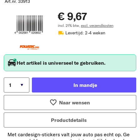
Art.nr. 33913
€ 9,67
incl. 21% btw,
excl. verzendkosten
Levertijd: 2-4 weken
Het artikel is universeel te gebruiken.
In mandje
Naar wensen
Productdetails
Met cardesign-stickers valt jouw auto pas echt op. Ge