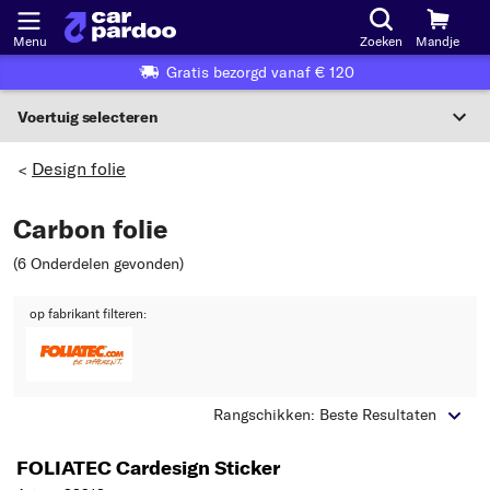
Menu
Zoeken
Mandje
Gratis bezorgd vanaf € 120
Voertuig selecteren
Voertuigselectie op KBA-nummer
Design folie
>
NL
Carbon folie
Voertuig selecteren
(6 Onderdelen gevonden
)
Of
op fabrikant filteren:
Of selecteer voertuig volgens criteria:
Selecteer fabrikant
Rangschikken: Beste Resultaten
Selecteer model
FOLIATEC Cardesign Sticker
Selecteer type