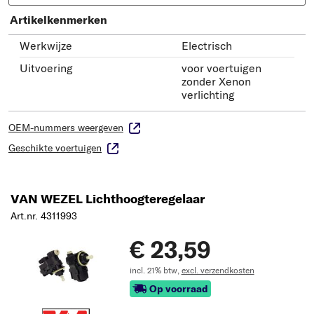
Artikelkenmerken
Werkwijze
Electrisch
Uitvoering
voor voertuigen
zonder Xenon
verlichting
OEM-nummers weergeven
Geschikte voertuigen
VAN WEZEL Lichthoogteregelaar
Art.nr. 4311993
€ 23,59
incl. 21% btw,
excl. verzendkosten
Op voorraad