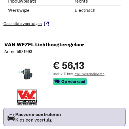
Inbouwplaats
rechts
Werkwijze
Electrisch
Geschikte voertuigen
VAN WEZEL Lichthoogteregelaar
Art.nr. 5931993
€ 56,13
incl. 21% btw,
excl. verzendkosten
Op voorraad
Pasvorm controleren
Kies een voertuig