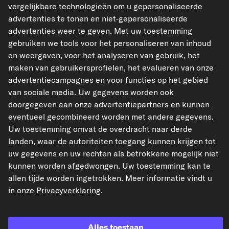
Pasvorm controleren
vergelijkbare technologieën om u gepersonaliseerde
Kies een voertuig
advertenties te tonen en niet-gepersonaliseerde
advertenties weer te geven. Met uw toestemming
gebruiken we tools voor het personaliseren van inhoud
In mandje
en weergaven, voor het analyseren van gebruik, het
maken van gebruikersprofielen, het evalueren van onze
Naar wensen
advertentiecampagnes en voor functies op het gebied
van sociale media. Uw gegevens worden ook
doorgegeven aan onze advertentiepartners en kunnen
Productdetails
eventueel gecombineerd worden met andere gegevens.
Artikelkenmerken
Uw toestemming omvat de overdracht naar derde
landen, waar de autoriteiten toegang kunnen krijgen tot
Werkwijze
Electrisch
uw gegevens en uw rechten als betrokkene mogelijk niet
Technisch informatienum
KMH....
kunnen worden afgedwongen. Uw toestemming kan te
mer
allen tijde worden ingetrokken. Meer informatie vindt u
Productieland van het voe
Republiek Korea
in onze
Privacyverklaring
.
rtuig
(Zuid-Korea)
OEM-nummers weergeven
Alles toestaan