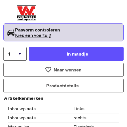
Pasvorm controleren
Kies een voertuig
In mandje
Naar wensen
Productdetails
Artikelkenmerken
Inbouwplaats
Links
Inbouwplaats
rechts
Werkwijze
Electrisch