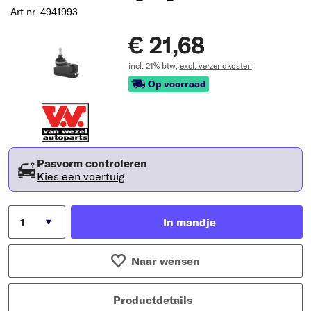
Art.nr. 4941993
€ 21,68
incl. 21% btw,
excl. verzendkosten
Op voorraad
Pasvorm controleren
Kies een voertuig
In mandje
Naar wensen
Productdetails