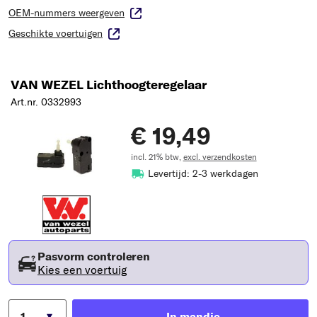
OEM-nummers weergeven
Geschikte voertuigen
VAN WEZEL Lichthoogteregelaar
Art.nr. 0332993
€ 19,49
incl. 21% btw,
excl. verzendkosten
Levertijd: 2-3 werkdagen
Pasvorm controleren
Kies een voertuig
In mandje