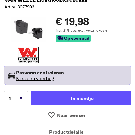
Art.nr. 3077993
€ 19,98
incl. 21% btw,
excl. verzendkosten
Op voorraad
Pasvorm controleren
Kies een voertuig
In mandje
Naar wensen
Productdetails