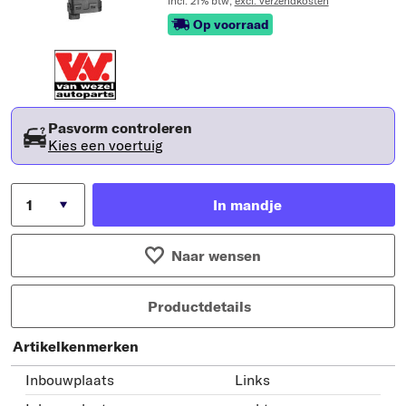
incl. 21% btw,
excl. verzendkosten
Op voorraad
Pasvorm controleren
Kies een voertuig
In mandje
Naar wensen
Productdetails
Artikelkenmerken
Inbouwplaats
Links