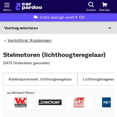
Menu
Zoeken
Mandje
Gratis bezorgd vanaf € 120
Voertuig selecteren
Voertuigselectie op KBA-nummer
Verlichting: Koplampen
>
NL
Stelmotoren (lichthoogteregelaar)
Voertuig selecteren
(3475 Onderdelen gevonden
)
Of
Of selecteer voertuig volgens criteria:
Kabelreparatieset, lichthoogteregelaar
Lichthoogteregelaar
Selecteer fabrikant
op fabrikant filteren:
Selecteer model
Selecteer type