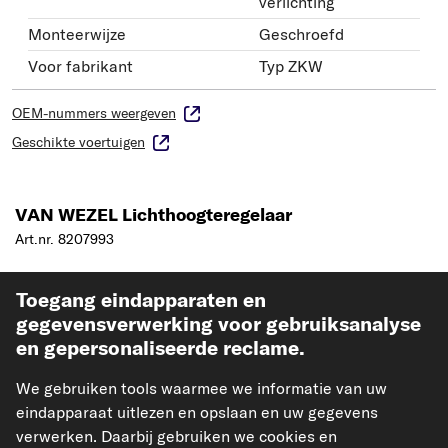
verlichting
Monteerwijze
Geschroefd
Voor fabrikant
Typ ZKW
OEM-nummers weergeven
Geschikte voertuigen
VAN WEZEL Lichthoogteregelaar
Art.nr. 8207993
€ 27,42
Toegang eindapparaten en
incl. 21% btw,
excl. verzendkosten
gegevensverwerking voor gebruiksanalyse
Levertijd: 2-3 werkdagen
en gepersonaliseerde reclame.
We gebruiken tools waarmee we informatie van uw
eindapparaat uitlezen en opslaan en uw gegevens
verwerken. Daarbij gebruiken we cookies en