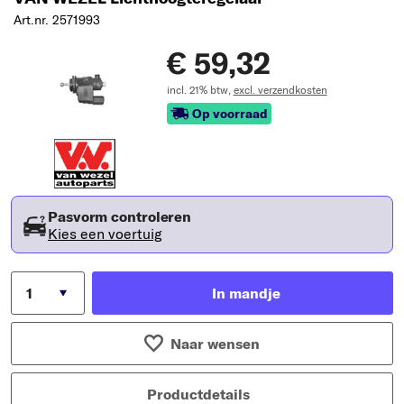
Art.nr. 2571993
€ 59,32
incl. 21% btw,
excl. verzendkosten
Op voorraad
Pasvorm controleren
Kies een voertuig
In mandje
Naar wensen
Productdetails