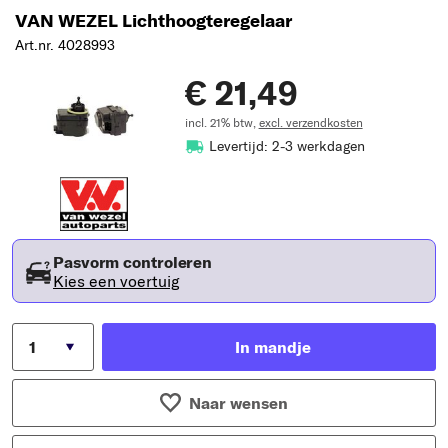
VAN WEZEL Lichthoogteregelaar
Art.nr. 4028993
€ 21,49
incl. 21% btw,
excl. verzendkosten
Levertijd: 2-3 werkdagen
Pasvorm controleren
Kies een voertuig
In mandje
Naar wensen