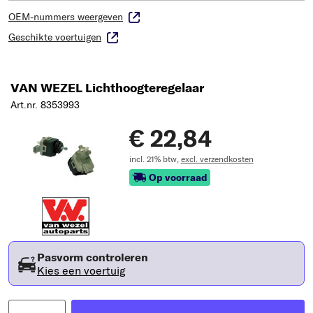
OEM-nummers weergeven
Geschikte voertuigen
VAN WEZEL Lichthoogteregelaar
Art.nr. 8353993
€ 22,84
incl. 21% btw,
excl. verzendkosten
Op voorraad
Pasvorm controleren
Kies een voertuig