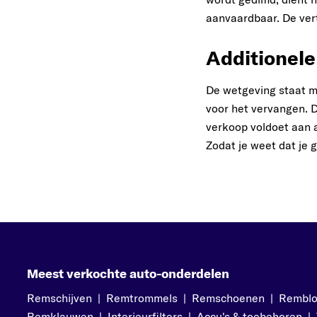
aanvaardbaar. De vert
Additionele
De wetgeving staat ma
voor het vervangen. 
verkoop voldoet aan a
Zodat je weet dat je 
Meest verkochte auto-onderdelen
Remschijven
|
Remtrommels
|
Remschoenen
|
Rembl
Remklauwen
|
Interieurfilters
|
Accu's & toebehoren
|