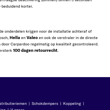
) beduidend korter.
e onderdelen krijgen voor de installatie achteraf of
Hella
Valeo
Bosch,
en
en ook de verstraler in de directe
n door Carpardoo regelmatig op kwaliteit gecontroleerd.
100 dagen retourrecht
zersterk
.
stributieriemen
|
Schokdempers
|
Koppeling
|
ies
|
V-snaar