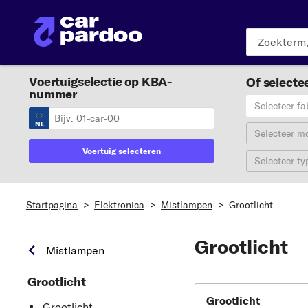
Voertuigselectie op KBA-
Of selectee
nummer
Selecteer fa
NL
Selecteer m
Voertuig selecteren
Selecteer ty
Startpagina
>
Elektronica
>
Mistlampen
>
Grootlicht
Grootlicht
Mistlampen
Grootlicht
Grootlicht
Grootlicht