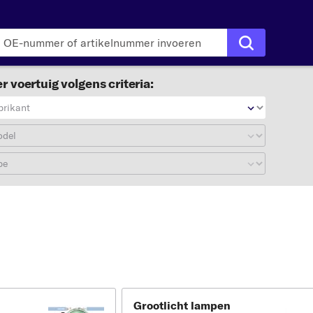
r voertuig volgens criteria:
brikant
odel
pe
Grootlicht lampen