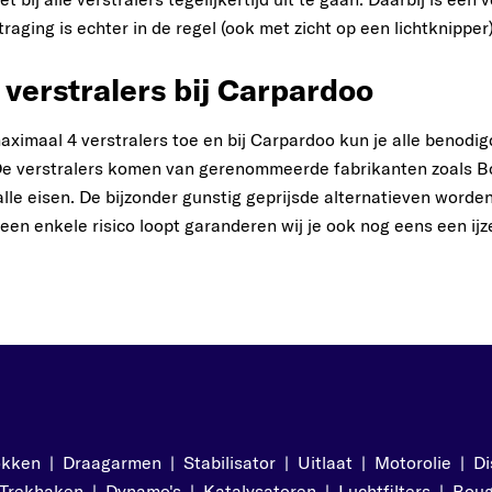
raging is echter in de regel (ook met zicht op een lichtknipper
 verstralers bij Carpardoo
ximaal 4 verstralers toe en bij Carpardoo kun je alle benodigd
De verstralers komen van gerenommeerde fabrikanten zoals 
lle eisen. De bijzonder gunstig geprijsde alternatieven worde
geen enkele risico loopt garanderen wij je ook nog eens een ij
okken
|
Draagarmen
|
Stabilisator
|
Uitlaat
|
Motorolie
|
Di
Trekhaken
|
Dynamo's
|
Katalysatoren
|
Luchtfilters
|
Boug