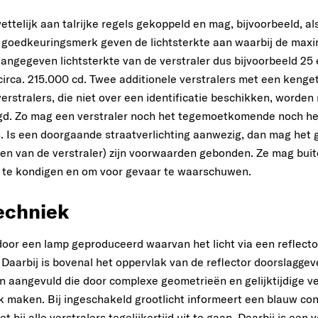
wettelijk aan talrijke regels gekoppeld en mag, bijvoorbeeld, a
t goedkeuringsmerk geven de lichtsterkte aan waarbij de maxi
angegeven lichtsterkte van de verstraler dus bijvoorbeeld 25 
irca. 215.000 cd. Twee additionele verstralers met een ken
erstralers, die niet over een identificatie beschikken, word
legd. Zo mag een verstraler noch het tegemoetkomende noch he
 Is een doorgaande straatverlichting aanwezig, dan mag het g
chten van de verstraler) zijn voorwaarden gebonden. Ze mag b
 te kondigen en om voor gevaar te waarschuwen.
echniek
door een lamp geproduceerd waarvan het licht via een reflecto
. Daarbij is bovenal het oppervlak van de reflector doorslagge
 aangevuld die door complexe geometrieën en gelijktijdige ve
jk maken. Bij ingeschakeld grootlicht informeert een blauw co
t bij alle verstralers tegelijkertijd uit te gaan. Daarbij is e