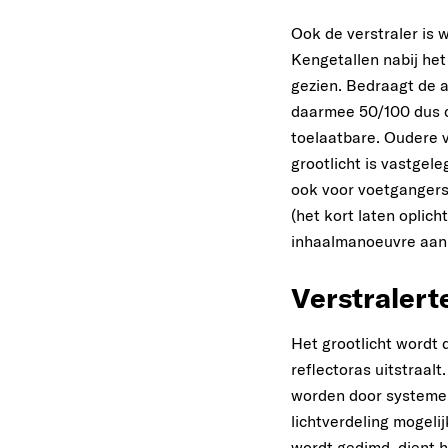
Ook de verstraler is 
Kengetallen nabij he
gezien. Bedraagt de a
daarmee 50/100 dus c
toelaatbare. Oudere v
grootlicht is vastge
ook voor voetgangers.
(het kort laten opli
inhaalmanoeuvre aan
Verstralert
Het grootlicht wordt 
reflectoras uitstraalt
worden door systemen
lichtverdeling mogeli
wordt gedimd, dient he