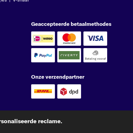
Geaccepteerde betaalmethodes
Betaling vooraf
Onze verzendpartner
sonaliseerde reclame.
kfzteile24.at
carpardoo.fr
carpardoo.dk