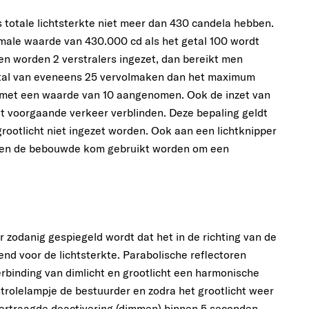
ls totale lichtsterkte niet meer dan 430 candela hebben.
male waarde van 430.000 cd als het getal 100 wordt
en worden 2 verstralers ingezet, dan bereikt men
getal van eveneens 25 vervolmaken dan het maximum
en met een waarde van 10 aangenomen. Ook de inzet van
t voorgaande verkeer verblinden. Deze bepaling geldt
rootlicht niet ingezet worden. Ook aan een lichtknipper
uiten de bebouwde kom gebruikt worden om een
r zodanig gespiegeld wordt dat het in de richting van de
vend voor de lichtsterkte. Parabolische reflectoren
rbinding van dimlicht en grootlicht een harmonische
ntrolelampje de bestuurder en zodra het grootlicht weer
en vertraagde deactivering (dimmen) binnen 5 seconden