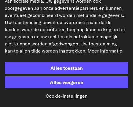
van sociale media. Uw gegevens worden ook
doorgegeven aan onze advertentiepartners en kunnen
eventueel gecombineerd worden met andere gegevens.
Uw toestemming omvat de overdracht naar derde
landen, waar de autoriteiten toegang kunnen krijgen tot
Betaling vooraf
uw gegevens en uw rechten als betrokkene mogelijk
niet kunnen worden afgedwongen. Uw toestemming
Onze verzendpartner
kan te allen tijde worden ingetrokken. Meer informatie
vindt u in onze
Privacyverklaring
.
Alles toestaan
Alles weigeren
kfzteile24.de
kfzteile24.at
carpardoo.fr
carpardoo.dk
Cookie-instellingen
De hier gepresenteerde gegevens, met name de volledige database, mogen niet
worden gereproduceerd. Het is ten strengste verboden de gegevens en de
database te reproduceren en te verspreiden zonder voorafgaande toestemming