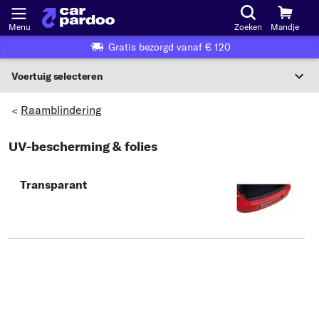
Menu
Zoeken
Mandje
Gratis bezorgd vanaf € 120
Voertuig selecteren
Voertuigselectie op KBA-nummer
Raamblindering
>
NL
UV-bescherming & folies
Voertuig selecteren
Transparant
Of
Of selecteer voertuig volgens criteria:
Selecteer fabrikant
Selecteer model
Selecteer type