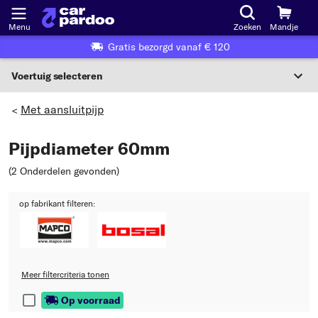
Menu
Zoeken
Mandje
Gratis bezorgd vanaf € 120
Voertuig selecteren
Voertuigselectie op KBA-nummer
Met aansluitpijp
>
NL
Pijpdiameter 60mm
Voertuig selecteren
(2 Onderdelen gevonden
)
Of
op fabrikant filteren:
Of selecteer voertuig volgens criteria:
Selecteer fabrikant
Selecteer model
Meer filtercriteria tonen
Op voorraad
Selecteer type