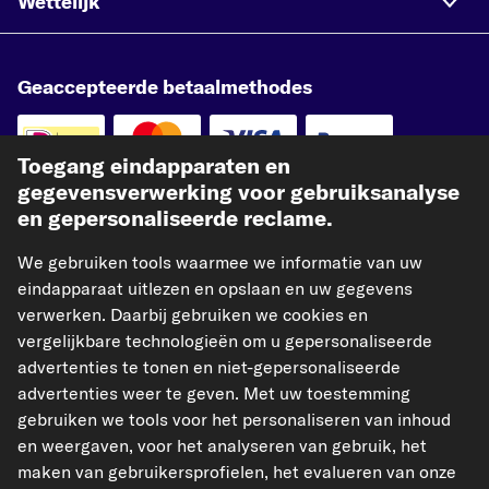
Wettelijk
Geaccepteerde betaalmethodes
Toegang eindapparaten en
gegevensverwerking voor gebruiksanalyse
en gepersonaliseerde reclame.
Betaling vooraf
Onze verzendpartner
We gebruiken tools waarmee we informatie van uw
eindapparaat uitlezen en opslaan en uw gegevens
verwerken. Daarbij gebruiken we cookies en
vergelijkbare technologieën om u gepersonaliseerde
advertenties te tonen en niet-gepersonaliseerde
advertenties weer te geven. Met uw toestemming
kfzteile24.de
kfzteile24.at
carpardoo.fr
gebruiken we tools voor het personaliseren van inhoud
carpardoo.dk
en weergaven, voor het analyseren van gebruik, het
maken van gebruikersprofielen, het evalueren van onze