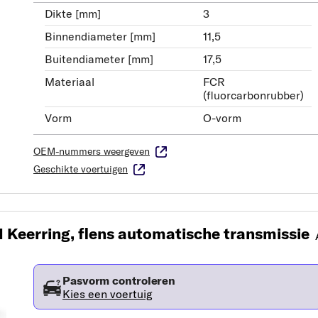
Dikte [mm]
3
Binnendiameter [mm]
11,5
Buitendiameter [mm]
17,5
Materiaal
FCR
(fluorcarbonrubber)
Vorm
O-vorm
OEM-nummers weergeven
Geschikte voertuigen
 Keerring, flens automatische transmissie
Pasvorm controleren
Kies een voertuig