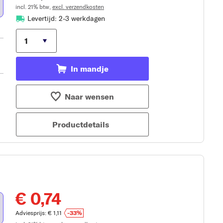
incl. 21% btw,
excl. verzendkosten
Levertijd: 2-3 werkdagen
In mandje
Naar wensen
Productdetails
€ 0,74
Adviesprijs: € 1,11
-33%