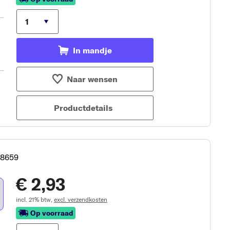
In mandje
Naar wensen
Productdetails
178659
€ 2,93
incl. 21% btw,
excl. verzendkosten
Op voorraad