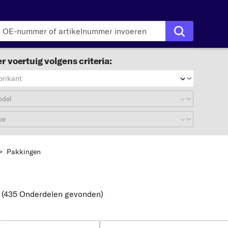
r voertuig volgens criteria:
brikant
odel
pe
>
Pakkingen
(435 Onderdelen gevonden
)