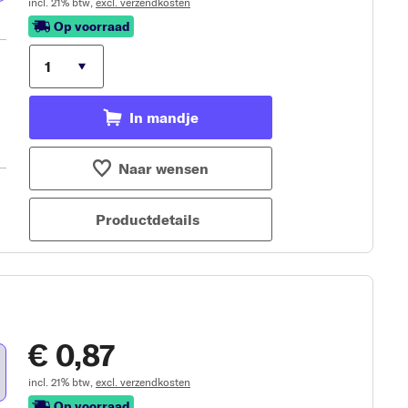
incl. 21% btw,
excl. verzendkosten
Op voorraad
In mandje
Naar wensen
Productdetails
€ 0,87
incl. 21% btw,
excl. verzendkosten
Op voorraad