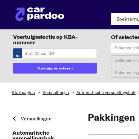
Voertuigselectie op KBA-
Of selectee
nummer
Selecteer fa
NL
Selecteer m
Voertuig selecteren
Selecteer ty
Startpagina
>
Versnellingen
>
Automatische versnellingsbak
Pakkingen
Versnellingen
Automatische
versnellingsbak