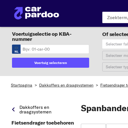
Voertuigselectie op KBA-
Of selectee
nummer
Selecteer fa
NL
Selecteer m
Voertuig selecteren
Selecteer ty
Startpagina
>
Dakkoffers en draagsystemen
>
Fietsendrager 
Spanbande
Dakkoffers en
draagsystemen
Fietsendrager toebehoren