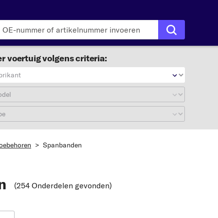
r voertuig volgens criteria:
brikant
odel
pe
toebehoren
>
Spanbanden
n
(254 Onderdelen gevonden
)