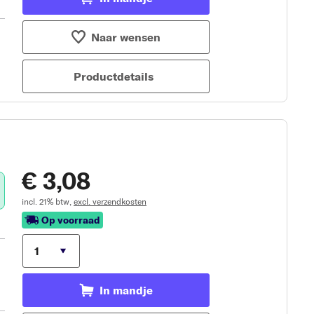
Naar wensen
Productdetails
€ 3,08
incl. 21% btw,
excl. verzendkosten
Op voorraad
In mandje