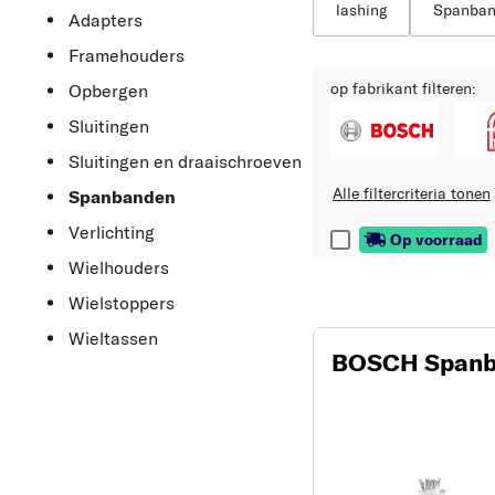
lashing
Spanba
Adapters
Framehouders
op fabrikant filteren:
Opbergen
Sluitingen
Sluitingen en draaischroeven
Alle filtercriteria tonen
Spanbanden
Verlichting
Op voorraad
Wielhouders
Wielstoppers
Wieltassen
BOSCH Span