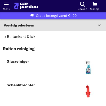
Menu
Zoeken
Mandje
Gratis bezorgd vanaf € 120
Voertuig selecteren
Voertuigselectie op KBA-nummer
Buitenkant & lak
>
NL
Ruiten reiniging
Voertuig selecteren
Glasreiniger
Of
Of selecteer voertuig volgens criteria:
Selecteer fabrikant
Schenktrechter
Selecteer model
Selecteer type