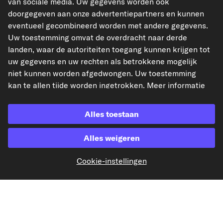
van sociale media. Uw gegevens worden ook
doorgegeven aan onze advertentiepartners en kunnen
eventueel gecombineerd worden met andere gegevens.
Uw toestemming omvat de overdracht naar derde
landen, waar de autoriteiten toegang kunnen krijgen tot
Betaling vooraf
uw gegevens en uw rechten als betrokkene mogelijk
niet kunnen worden afgedwongen. Uw toestemming
Onze verzendpartner
kan te allen tijde worden ingetrokken. Meer informatie
vindt u in onze
Privacyverklaring
.
Alles toestaan
Alles weigeren
kfzteile24.de
kfzteile24.at
carpardoo.fr
carpardoo.dk
Cookie-instellingen
De hier gepresenteerde gegevens, met name de volledige database, mogen niet
worden gereproduceerd. Het is ten strengste verboden de gegevens en de
database te reproduceren en te verspreiden zonder voorafgaande toestemming