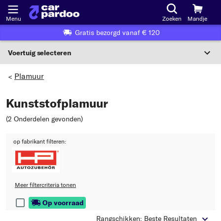
Menu
Zoeken
Mandje
Gratis bezorgd vanaf € 120
Voertuig selecteren
Voertuigselectie op KBA-nummer
Plamuur
>
NL
Kunststofplamuur
Voertuig selecteren
(2 Onderdelen gevonden
)
Of
op fabrikant filteren:
Of selecteer voertuig volgens criteria:
Selecteer fabrikant
Meer filtercriteria tonen
Selecteer model
Op voorraad
Selecteer type
Rangschikken: Beste Resultaten