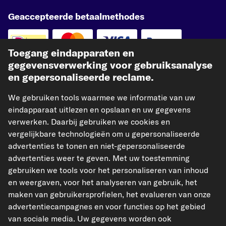
Geaccepteerde betaalmethodes
Toegang eindapparaten en
gegevensverwerking voor gebruiksanalyse
en gepersonaliseerde reclame.
Betaling vooraf
Onze verzendpartner
We gebruiken tools waarmee we informatie van uw
eindapparaat uitlezen en opslaan en uw gegevens
verwerken. Daarbij gebruiken we cookies en
vergelijkbare technologieën om u gepersonaliseerde
advertenties te tonen en niet-gepersonaliseerde
advertenties weer te geven. Met uw toestemming
kfzteile24.de
kfzteile24.at
carpardoo.fr
gebruiken we tools voor het personaliseren van inhoud
carpardoo.dk
en weergaven, voor het analyseren van gebruik, het
maken van gebruikersprofielen, het evalueren van onze
advertentiecampagnes en voor functies op het gebied
van sociale media. Uw gegevens worden ook
De hier gepresenteerde gegevens, met name de volledige database, mogen niet