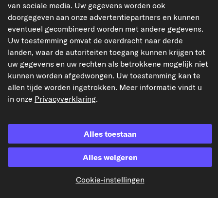
van sociale media. Uw gegevens worden ook
doorgegeven aan onze advertentiepartners en kunnen
eventueel gecombineerd worden met andere gegevens.
kfzteile24.de
kfzteile24.at
carpardoo.fr
Uw toestemming omvat de overdracht naar derde
carpardoo.dk
landen, waar de autoriteiten toegang kunnen krijgen tot
uw gegevens en uw rechten als betrokkene mogelijk niet
kunnen worden afgedwongen. Uw toestemming kan te
allen tijde worden ingetrokken. Meer informatie vindt u
De hier gepresenteerde gegevens, met name de volledige database, mogen niet
in onze
Privacyverklaring
.
worden gereproduceerd. Het is ten strengste verboden de gegevens en de
database te reproduceren en te verspreiden zonder voorafgaande toestemming
van TecAlliance en/of derden bij dergelijke activiteiten te betrekken. Elk
ongeoorloofd gebruik van de inhoud vormt een inbreuk op het auteursrecht en
Alles toestaan
kan leiden tot juridische stappen.
Contract herroepen
Alles weigeren
Cookie-instellingen
© 2026 kfzteile24 GmbH - Alle rechten voorbehouden.