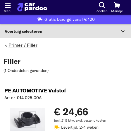
Menu
Zoeken
Mandje
Gratis bezorgd vanaf € 120
Voertuig selecteren
Voertuigselectie op KBA-nummer
Primer / Filler
>
NL
Filler
Voertuig selecteren
(1 Onderdelen gevonden
)
Of
Of selecteer voertuig volgens criteria:
PE AUTOMOTIVE Vulstof
Art.nr. 014.025-00A
Selecteer fabrikant
€ 24,66
Selecteer model
incl. 21% btw,
excl. verzendkosten
Selecteer type
Levertijd: 2-4 weken