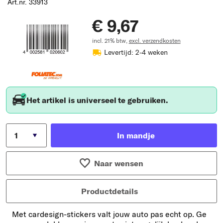
Art.nr. 33913
€ 9,67
incl. 21% btw,
excl. verzendkosten
Levertijd: 2-4 weken
Het artikel is universeel te gebruiken.
In mandje
Naar wensen
Productdetails
Met cardesign-stickers valt jouw auto pas echt op. Ge