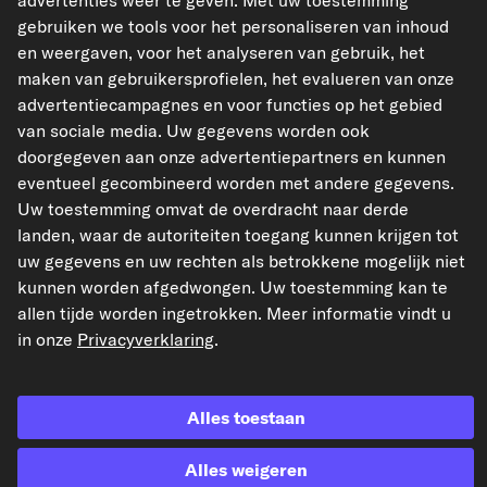
advertenties weer te geven. Met uw toestemming
carpardoo.dk
gebruiken we tools voor het personaliseren van inhoud
en weergaven, voor het analyseren van gebruik, het
maken van gebruikersprofielen, het evalueren van onze
advertentiecampagnes en voor functies op het gebied
De hier gepresenteerde gegevens, met name de volledige database, mogen niet
van sociale media. Uw gegevens worden ook
worden gereproduceerd. Het is ten strengste verboden de gegevens en de
doorgegeven aan onze advertentiepartners en kunnen
database te reproduceren en te verspreiden zonder voorafgaande toestemming
van TecAlliance en/of derden bij dergelijke activiteiten te betrekken. Elk
eventueel gecombineerd worden met andere gegevens.
ongeoorloofd gebruik van de inhoud vormt een inbreuk op het auteursrecht en
Uw toestemming omvat de overdracht naar derde
kan leiden tot juridische stappen.
landen, waar de autoriteiten toegang kunnen krijgen tot
Contract herroepen
uw gegevens en uw rechten als betrokkene mogelijk niet
kunnen worden afgedwongen. Uw toestemming kan te
allen tijde worden ingetrokken. Meer informatie vindt u
© 2026 kfzteile24 GmbH - Alle rechten voorbehouden.
in onze
Privacyverklaring
.
Alles toestaan
¹“Gratis verzending” of “zonder verzendkosten” betekent dat de standaard
verzendkosten in Nederland van € 6,95 komen te vervallen.
Alles weigeren