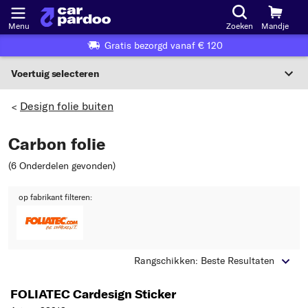
Menu
Zoeken
Mandje
Gratis bezorgd vanaf € 120
Voertuig selecteren
Voertuigselectie op KBA-nummer
Design folie buiten
>
NL
Carbon folie
Voertuig selecteren
(6 Onderdelen gevonden
)
Of
op fabrikant filteren:
Of selecteer voertuig volgens criteria:
Selecteer fabrikant
Rangschikken: Beste Resultaten
Selecteer model
FOLIATEC Cardesign Sticker
Selecteer type