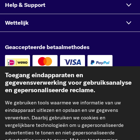
Help & Support
Wettelijk
Geaccepteerde betaalmethodes
Toegang eindapparaten en
gegevensverwerking voor gebruiksanalyse
Betaling vooraf
en gepersonaliseerde reclame.
Onze verzendpartner
We gebruiken tools waarmee we informatie van uw
eindapparaat uitlezen en opslaan en uw gegevens
verwerken. Daarbij gebruiken we cookies en
vergelijkbare technologieën om u gepersonaliseerde
advertenties te tonen en niet-gepersonaliseerde
kfzteile24.de
kfzteile24.at
carpardoo.fr