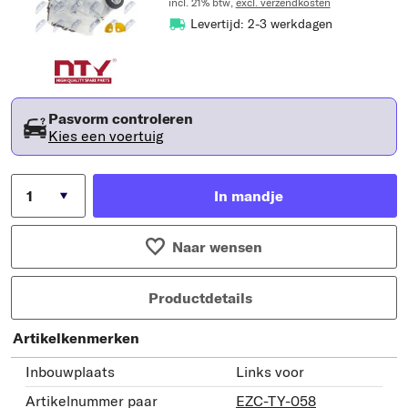
incl. 21% btw,
excl. verzendkosten
Levertijd: 2-3 werkdagen
Pasvorm controleren
Kies een voertuig
In mandje
Naar wensen
Productdetails
Artikelkenmerken
Inbouwplaats
Links voor
Artikelnummer paar
EZC-TY-058