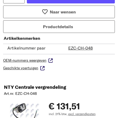
Naar wensen
Productdetails
Artikelkenmerken
Artikelnummer paar
EZC-CH-048
OEM-nummers weergeven
Geschikte voertuigen
NTY Centrale vergrendeling
Art.nr. EZC-CH-046
€ 131,51
incl. 21% btw,
excl. verzendkosten