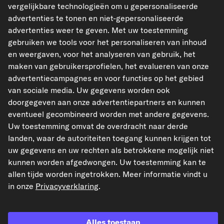
vergelijkbare technologieën om u gepersonaliseerde
advertenties te tonen en niet-gepersonaliseerde
advertenties weer te geven. Met uw toestemming
gebruiken we tools voor het personaliseren van inhoud
en weergaven, voor het analyseren van gebruik, het
kfzteile24.de
kfzteile24.at
carpardoo.fr
maken van gebruikersprofielen, het evalueren van onze
carpardoo.dk
advertentiecampagnes en voor functies op het gebied
van sociale media. Uw gegevens worden ook
doorgegeven aan onze advertentiepartners en kunnen
eventueel gecombineerd worden met andere gegevens.
De hier gepresenteerde gegevens, met name de volledige database, mogen niet
Uw toestemming omvat de overdracht naar derde
worden gereproduceerd. Het is ten strengste verboden de gegevens en de
database te reproduceren en te verspreiden zonder voorafgaande toestemming
landen, waar de autoriteiten toegang kunnen krijgen tot
van TecAlliance en/of derden bij dergelijke activiteiten te betrekken. Elk
uw gegevens en uw rechten als betrokkene mogelijk niet
ongeoorloofd gebruik van de inhoud vormt een inbreuk op het auteursrecht en
kan leiden tot juridische stappen.
kunnen worden afgedwongen. Uw toestemming kan te
allen tijde worden ingetrokken. Meer informatie vindt u
Contract herroepen
in onze
Privacyverklaring
.
© 2026 kfzteile24 GmbH - Alle rechten voorbehouden.
Alles toestaan