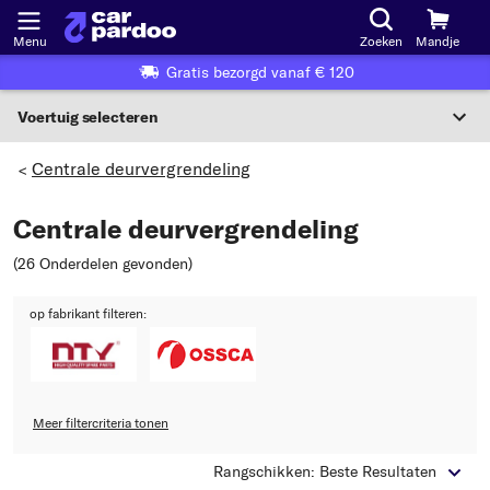
Menu
Zoeken
Mandje
Gratis bezorgd vanaf € 120
Voertuig selecteren
Voertuigselectie op KBA-nummer
Centrale deurvergrendeling
>
NL
Centrale deurvergrendeling
Voertuig selecteren
(26 Onderdelen gevonden
)
Of
op fabrikant filteren:
Of selecteer voertuig volgens criteria:
Selecteer fabrikant
Selecteer model
Meer filtercriteria tonen
Rangschikken: Beste Resultaten
Selecteer type