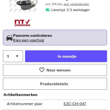
incl. 21% btw,
excl. verzendkosten
Levertijd: 2-3 werkdagen
Pasvorm controleren
Kies een voertuig
In mandje
Naar wensen
Productdetails
Artikelkenmerken
Artikelnummer paar
EZC-CH-047