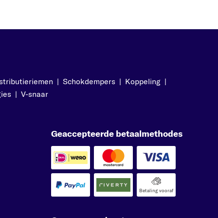
stributieriemen
|
Schokdempers
|
Koppeling
|
ies
|
V-snaar
Geaccepteerde betaalmethodes
Betaling vooraf