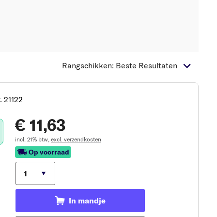
Rangschikken: Beste Resultaten
. 21122
€ 11,63
incl. 21% btw,
excl. verzendkosten
Op voorraad
In mandje