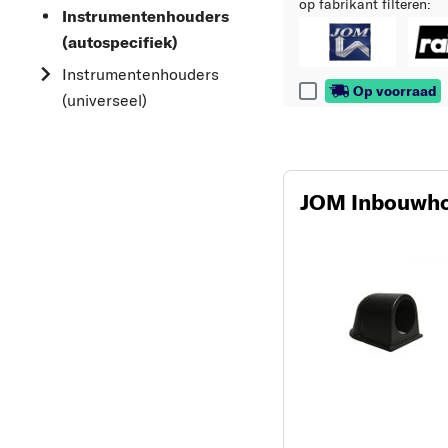
op fabrikant filteren:
Instrumentenhouders
(autospecifiek)
Instrumentenhouders
Op voorraad
(universeel)
JOM Inbouwho