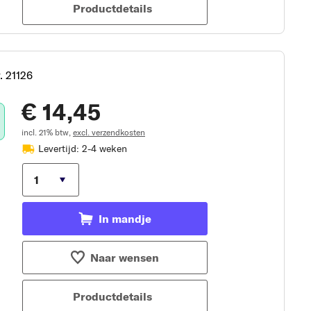
Productdetails
. 21126
€ 14,45
incl. 21% btw,
excl. verzendkosten
Levertijd: 2-4 weken
In mandje
Naar wensen
Productdetails