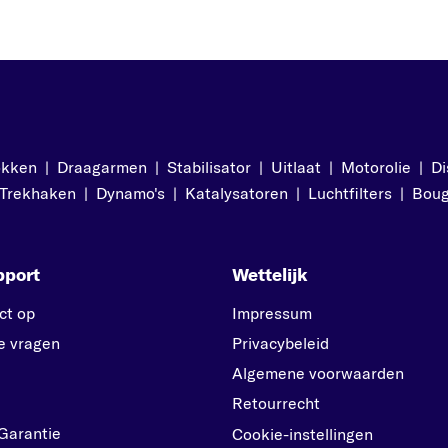
okken
|
Draagarmen
|
Stabilisator
|
Uitlaat
|
Motorolie
|
Di
Trekhaken
|
Dynamo's
|
Katalysatoren
|
Luchtfilters
|
Boug
pport
Wettelijk
ct op
Impressum
e vragen
Privacybeleid
Algemene voorwaarden
Retourrecht
Garantie
Cookie-instellingen