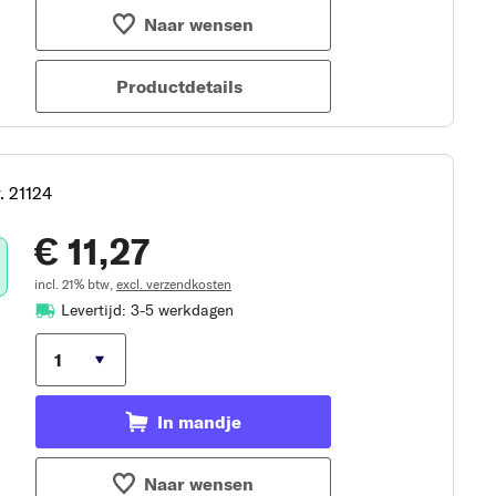
Naar wensen
Productdetails
. 21124
€ 11,27
incl. 21% btw,
excl. verzendkosten
Levertijd: 3-5 werkdagen
In mandje
Naar wensen