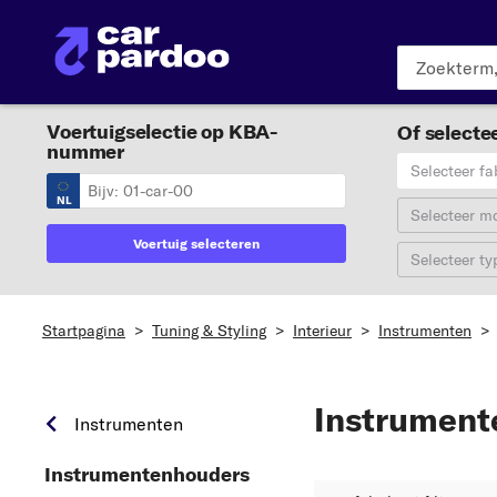
Voertuigselectie op KBA-
Of selectee
nummer
Selecteer fa
NL
Selecteer m
Voertuig selecteren
Selecteer ty
Startpagina
>
Tuning & Styling
>
Interieur
>
Instrumenten
>
Instrument
Instrumenten
Instrumentenhouders