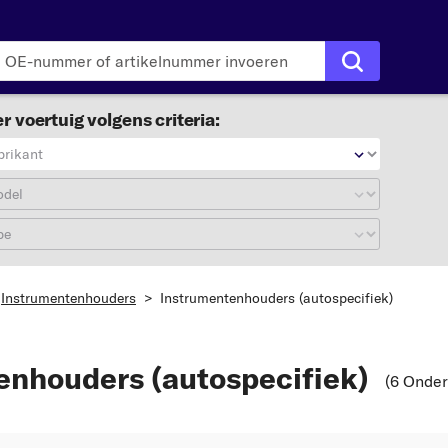
r voertuig volgens criteria:
brikant
odel
pe
Instrumentenhouders
>
Instrumentenhouders (autospecifiek)
enhouders (autospecifiek)
(6 Onde