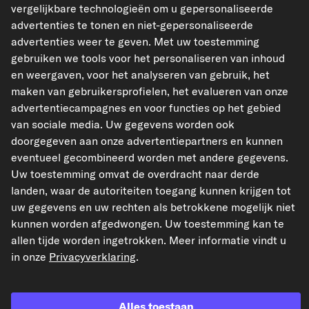
vergelijkbare technologieën om u gepersonaliseerde
Uitdeukhamer
Art.nr. 700.1489
advertenties te tonen en niet-gepersonaliseerde
advertenties weer te geven. Met uw toestemming
gebruiken we tools voor het personaliseren van inhoud
Uitdeukhamer met vlakke punt
Art.nr. 700.1490
en weergaven, voor het analyseren van gebruik, het
maken van gebruikersprofielen, het evalueren van onze
advertentiecampagnes en voor functies op het gebied
MANNESMANN Veiligheidsbril
van sociale media. Uw gegevens worden ook
Art.nr. M40100
doorgegeven aan onze advertentiepartners en kunnen
eventueel gecombineerd worden met andere gegevens.
€ 4,39
Uw toestemming omvat de overdracht naar derde
incl. 21% btw,
excl. verzendkosten
landen, waar de autoriteiten toegang kunnen krijgen tot
Op voorraad
uw gegevens en uw rechten als betrokkene mogelijk niet
kunnen worden afgedwongen. Uw toestemming kan te
allen tijde worden ingetrokken. Meer informatie vindt u
in onze
Privacyverklaring
.
Het artikel is universeel te gebruiken.
Alles toestaan