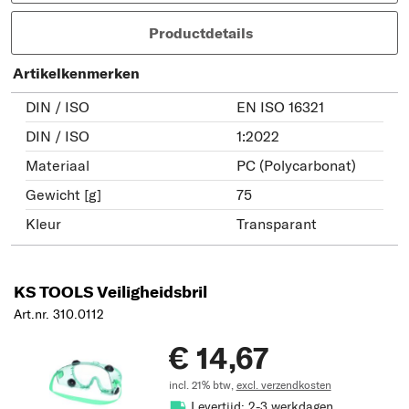
Productdetails
Artikelkenmerken
DIN / ISO
EN ISO 16321
DIN / ISO
1:2022
Materiaal
PC (Polycarbonat)
Gewicht [g]
75
Kleur
Transparant
KS TOOLS Veiligheidsbril
Art.nr. 310.0112
€ 14,67
incl. 21% btw,
excl. verzendkosten
Levertijd: 2-3 werkdagen