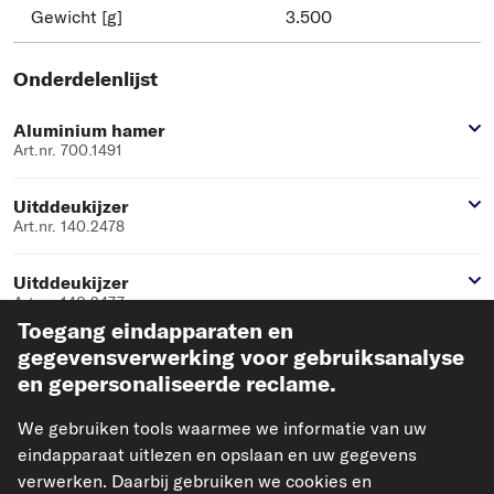
Gewicht [g]
3.500
Onderdelenlijst
Aluminium hamer
Art.nr. 700.1491
Uitddeukijzer
Art.nr. 140.2478
Uitddeukijzer
Art.nr. 140.2477
Toegang eindapparaten en
gegevensverwerking voor gebruiksanalyse
Uitddeukijzer
Art.nr. 140.2479
en gepersonaliseerde reclame.
We gebruiken tools waarmee we informatie van uw
Uitddeukijzer
eindapparaat uitlezen en opslaan en uw gegevens
Art.nr. 140.2476
verwerken. Daarbij gebruiken we cookies en