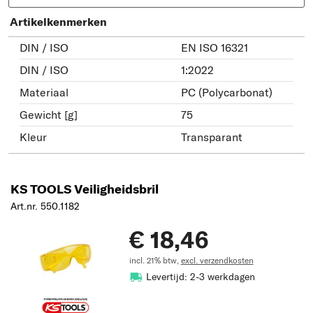
Artikelkenmerken
DIN / ISO
EN ISO 16321
DIN / ISO
1:2022
Materiaal
PC (Polycarbonat)
Gewicht [g]
75
Kleur
Transparant
KS TOOLS Veiligheidsbril
Art.nr. 550.1182
€ 18,46
incl. 21% btw,
excl. verzendkosten
Levertijd: 2-3 werkdagen