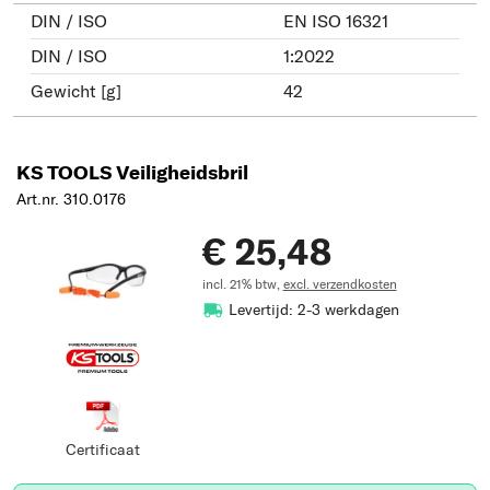
DIN / ISO
EN ISO 16321
DIN / ISO
1:2022
Gewicht [g]
42
KS TOOLS Veiligheidsbril
Art.nr. 310.0176
€ 25,48
incl. 21% btw,
excl. verzendkosten
Levertijd: 2-3 werkdagen
Certificaat