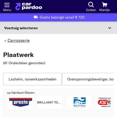
Menu
Zoeken
Mandje
Gratis bezorgd vanaf € 120
Voertuig selecteren
Voertuigselectie op KBA-nummer
Carrosserie
>
NL
Plaatwerk
Voertuig selecteren
(41 Onderdelen gevonden
)
Of
Of selecteer voertuig volgens criteria:
Lashelm, laswerkzaamheden
Overspanningsbeveiliger, boor
Selecteer fabrikant
op fabrikant filteren:
Selecteer model
BRILLIANT TOOLS
Selecteer type