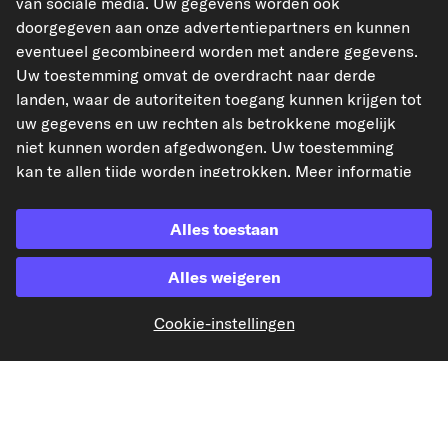
van sociale media. Uw gegevens worden ook
doorgegeven aan onze advertentiepartners en kunnen
eventueel gecombineerd worden met andere gegevens.
Uw toestemming omvat de overdracht naar derde
landen, waar de autoriteiten toegang kunnen krijgen tot
Betaling vooraf
uw gegevens en uw rechten als betrokkene mogelijk
niet kunnen worden afgedwongen. Uw toestemming
Onze verzendpartner
kan te allen tijde worden ingetrokken. Meer informatie
vindt u in onze
Privacyverklaring
.
Alles toestaan
Alles weigeren
kfzteile24.de
kfzteile24.at
carpardoo.fr
carpardoo.dk
Cookie-instellingen
De hier gepresenteerde gegevens, met name de volledige database, mogen niet
worden gereproduceerd. Het is ten strengste verboden de gegevens en de
database te reproduceren en te verspreiden zonder voorafgaande toestemming