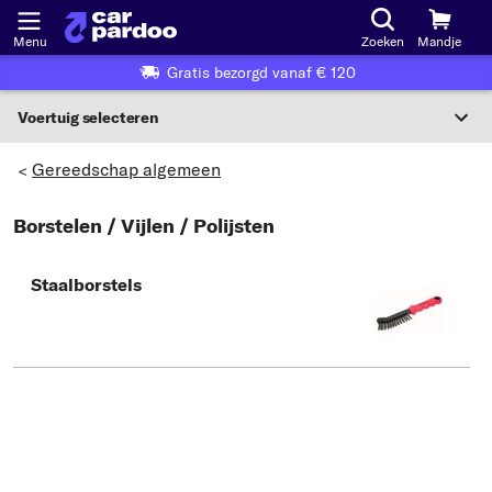
Menu
Zoeken
Mandje
Gratis bezorgd vanaf € 120
Voertuig selecteren
Voertuigselectie op KBA-nummer
Gereedschap algemeen
>
NL
Borstelen / Vijlen / Polijsten
Voertuig selecteren
Staalborstels
Of
Of selecteer voertuig volgens criteria:
Selecteer fabrikant
Selecteer model
Selecteer type