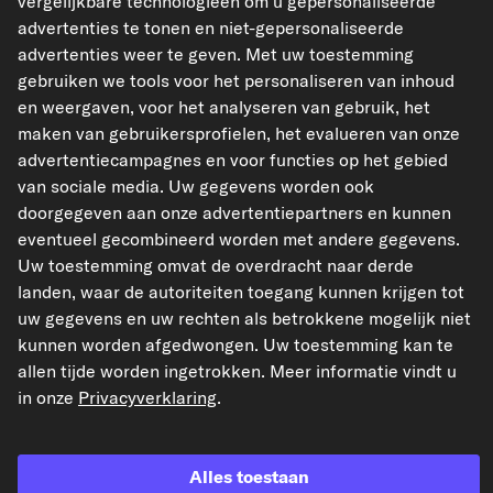
vergelijkbare technologieën om u gepersonaliseerde
Wettelijk
advertenties te tonen en niet-gepersonaliseerde
advertenties weer te geven. Met uw toestemming
gebruiken we tools voor het personaliseren van inhoud
Geaccepteerde betaalmethodes
en weergaven, voor het analyseren van gebruik, het
maken van gebruikersprofielen, het evalueren van onze
advertentiecampagnes en voor functies op het gebied
van sociale media. Uw gegevens worden ook
doorgegeven aan onze advertentiepartners en kunnen
Betaling vooraf
eventueel gecombineerd worden met andere gegevens.
Uw toestemming omvat de overdracht naar derde
Onze verzendpartner
landen, waar de autoriteiten toegang kunnen krijgen tot
uw gegevens en uw rechten als betrokkene mogelijk niet
kunnen worden afgedwongen. Uw toestemming kan te
allen tijde worden ingetrokken. Meer informatie vindt u
in onze
Privacyverklaring
.
kfzteile24.de
kfzteile24.at
carpardoo.fr
carpardoo.dk
Alles toestaan