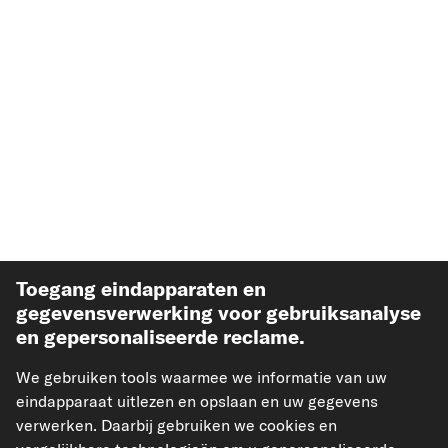
Toegang eindapparaten en
Meest verkochte auto-onderdelen
gegevensverwerking voor gebruiksanalyse
en gepersonaliseerde reclame.
Meer van carpardoo
We gebruiken tools waarmee we informatie van uw
eindapparaat uitlezen en opslaan en uw gegevens
Help & Support
verwerken. Daarbij gebruiken we cookies en