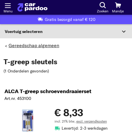
Menu
Zoeken
Mandje
Gratis bezorgd vanaf € 120
Voertuig selecteren
Voertuigselectie op KBA-nummer
Gereedschap algemeen
>
NL
T-greep sleutels
Voertuig selecteren
(1 Onderdelen gevonden
)
Of
Of selecteer voertuig volgens criteria:
ALCA T-greep schroevendraaierset
Art.nr. 453100
Selecteer fabrikant
€ 8,33
Selecteer model
incl. 21% btw,
excl. verzendkosten
Selecteer type
Levertijd: 2-3 werkdagen