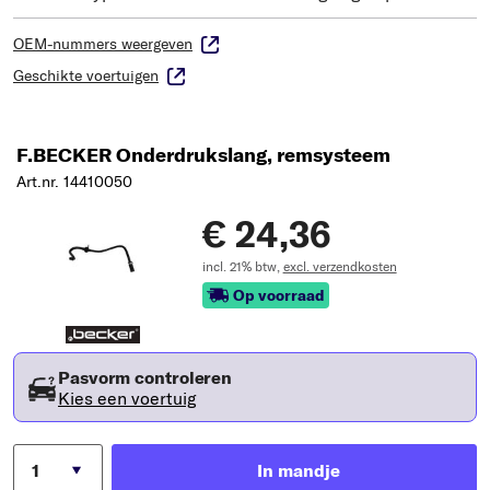
OEM-nummers weergeven
Geschikte voertuigen
F.BECKER Onderdrukslang, remsysteem
Art.nr. 14410050
€ 24,36
incl. 21% btw,
excl. verzendkosten
Op voorraad
Pasvorm controleren
Kies een voertuig
In mandje