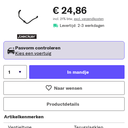
€ 24,86
incl. 21% btw,
excl. verzendkosten
Levertijd: 2-3 werkdagen
Pasvorm controleren
Kies een voertuig
In mandje
Naar wensen
Productdetails
Artikelkenmerken
Ventieltype
Terugslagklep