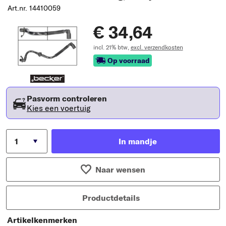
Art.nr. 14410059
€ 34,64
incl. 21% btw,
excl. verzendkosten
Op voorraad
Pasvorm controleren
Kies een voertuig
In mandje
Naar wensen
Productdetails
Artikelkenmerken