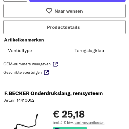
Naar wensen
Productdetails
Artikelkenmerken
Ventieltype
Terugslagklep
OEM-nummers weergeven
Geschikte voertuigen
F.BECKER Onderdrukslang, remsysteem
Art.nr. 14410052
€ 25,18
incl. 21% btw,
excl. verzendkosten