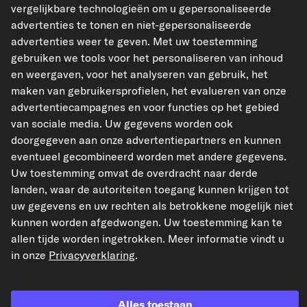
vergelijkbare technologieën om u gepersonaliseerde
advertenties te tonen en niet-gepersonaliseerde
advertenties weer te geven. Met uw toestemming
gebruiken we tools voor het personaliseren van inhoud
en weergaven, voor het analyseren van gebruik, het
kfzteile24.de
kfzteile24.at
carpardoo.fr
maken van gebruikersprofielen, het evalueren van onze
carpardoo.dk
advertentiecampagnes en voor functies op het gebied
van sociale media. Uw gegevens worden ook
doorgegeven aan onze advertentiepartners en kunnen
eventueel gecombineerd worden met andere gegevens.
De hier gepresenteerde gegevens, met name de volledige database, mogen niet
Uw toestemming omvat de overdracht naar derde
worden gereproduceerd. Het is ten strengste verboden de gegevens en de
database te reproduceren en te verspreiden zonder voorafgaande toestemming
landen, waar de autoriteiten toegang kunnen krijgen tot
van TecAlliance en/of derden bij dergelijke activiteiten te betrekken. Elk
uw gegevens en uw rechten als betrokkene mogelijk niet
ongeoorloofd gebruik van de inhoud vormt een inbreuk op het auteursrecht en
kan leiden tot juridische stappen.
kunnen worden afgedwongen. Uw toestemming kan te
allen tijde worden ingetrokken. Meer informatie vindt u
Contract herroepen
in onze
Privacyverklaring
.
© 2026 kfzteile24 GmbH - Alle rechten voorbehouden.
Alles toestaan