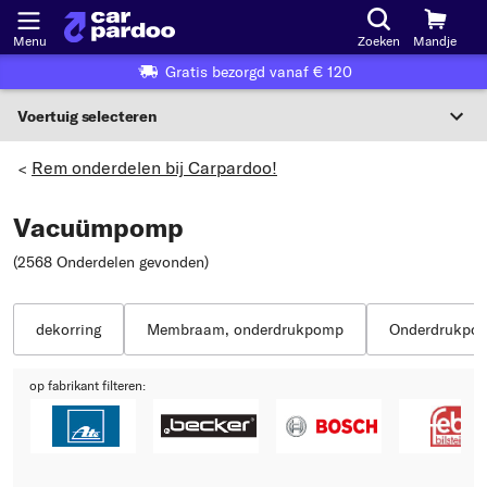
Menu
Zoeken
Mandje
Gratis bezorgd vanaf € 120
Voertuig selecteren
Voertuigselectie op KBA-nummer
Rem onderdelen bij Carpardoo!
>
NL
Vacuümpomp
Voertuig selecteren
(2568 Onderdelen gevonden
)
Of
Of selecteer voertuig volgens criteria:
dekorring
Membraam, onderdrukpomp
Onderdrukpom
Selecteer fabrikant
op fabrikant filteren:
Selecteer model
Selecteer type