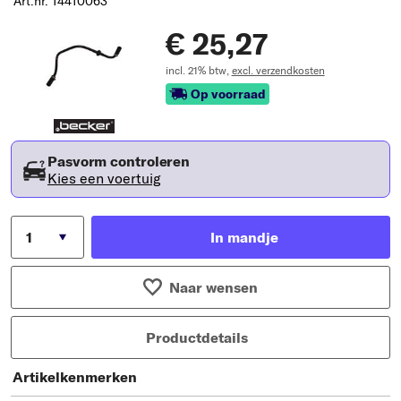
Art.nr. 14410063
€ 25,27
incl. 21% btw,
excl. verzendkosten
Op voorraad
Pasvorm controleren
Kies een voertuig
In mandje
Naar wensen
Productdetails
Artikelkenmerken