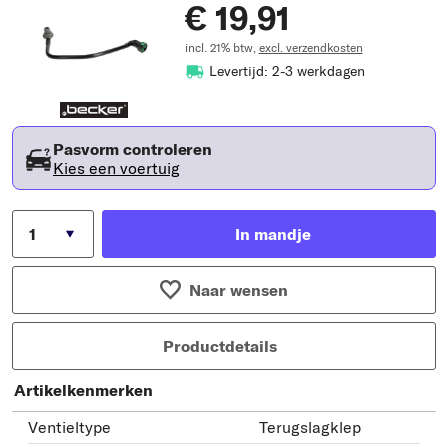
€ 19,91
incl. 21% btw,
excl. verzendkosten
Levertijd: 2-3 werkdagen
Pasvorm controleren
Kies een voertuig
In mandje
Naar wensen
Productdetails
Artikelkenmerken
Ventieltype
Terugslagklep