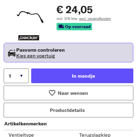
€ 24,05
incl. 21% btw,
excl. verzendkosten
Op voorraad
Pasvorm controleren
Kies een voertuig
In mandje
Naar wensen
Productdetails
Artikelkenmerken
Ventieltype
Terugslagklep