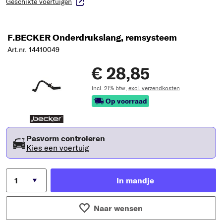
Geschikte voertuigen
F.BECKER Onderdrukslang, remsysteem
Art.nr. 14410049
€ 28,85
incl. 21% btw,
excl. verzendkosten
Op voorraad
Pasvorm controleren
Kies een voertuig
In mandje
Naar wensen