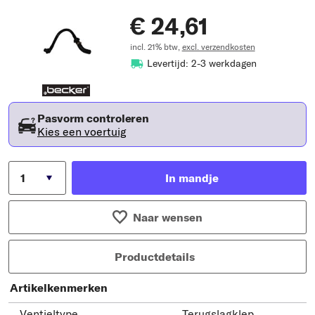
€ 24,61
incl. 21% btw,
excl. verzendkosten
Levertijd: 2-3 werkdagen
Pasvorm controleren
Kies een voertuig
In mandje
Naar wensen
Productdetails
Artikelkenmerken
Ventieltype
Terugslagklep