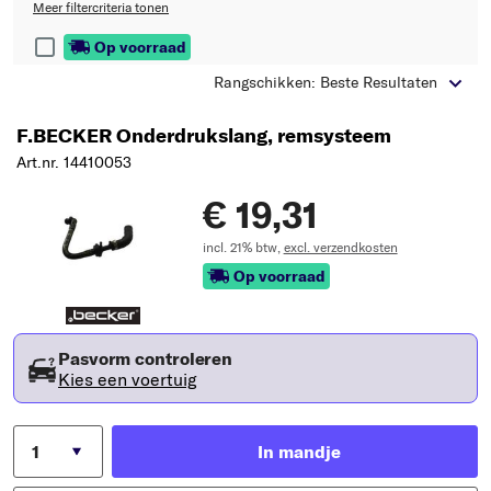
Meer filtercriteria tonen
Op voorraad
Rangschikken: Beste Resultaten
F.BECKER Onderdrukslang, remsysteem
Art.nr. 14410053
€ 19,31
incl. 21% btw,
excl. verzendkosten
Op voorraad
Pasvorm controleren
Kies een voertuig
In mandje