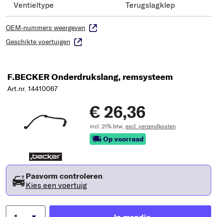
Ventieltype
Terugslagklep
OEM-nummers weergeven
Geschikte voertuigen
F.BECKER Onderdrukslang, remsysteem
Art.nr. 14410067
€ 26,36
incl. 21% btw,
excl. verzendkosten
Op voorraad
Pasvorm controleren
Kies een voertuig
In mandje