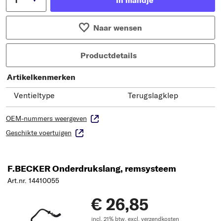
Naar wensen
Productdetails
Artikelkenmerken
Ventieltype
Terugslagklep
OEM-nummers weergeven
Geschikte voertuigen
F.BECKER Onderdrukslang, remsysteem
Art.nr. 14410055
€ 26,85
incl. 21% btw,
excl. verzendkosten